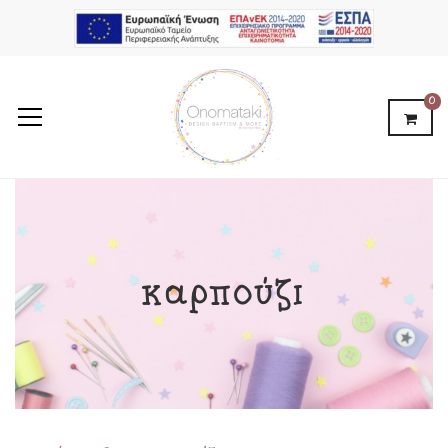
0
καρπούζι