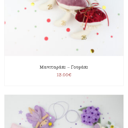
Μανιταράκι – Γουράκι
13.00
€