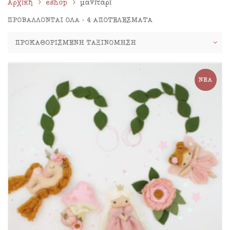
Αρχική
eshop
μανιτάρι
ΠΡΟΒΆΛΛΟΝΤΑΙ ΌΛΑ - 4 ΑΠΟΤΕΛΈΣΜΑΤΑ
ΝΈΑ