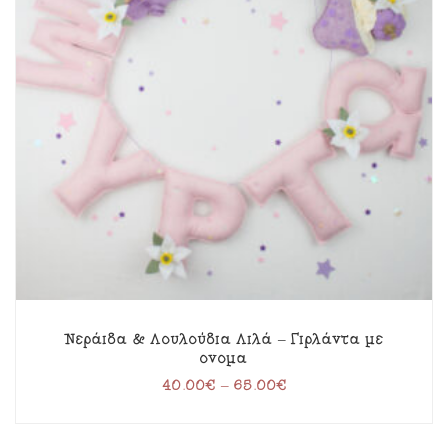
Νεράιδα & Λουλούδια Λιλά – Γιρλάντα με
όνομα
40.00
€
–
65.00
€