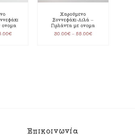
νο
Χαρούμενο
ννεφάκι
Συννεφάκι-Λιλά –
ε όνομα
Γιρλάντα με όνομα
5.00
€
30.00
€
–
55.00
€
Επικοινωνία