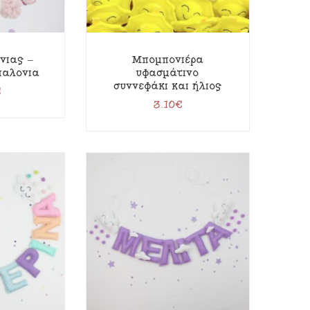
νιας –
Μπομπονιέρα
παλόνια
υφασμάτινο
συννεφάκι και ήλιος
€
3.10
€