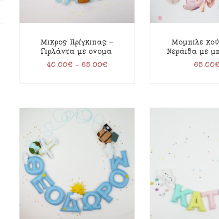
Μικρός Πρίγκιπας –
Μόμπιλε κού
Γιρλάντα με όνομα
Νεράιδα με μ
40.00
€
–
65.00
€
65.00