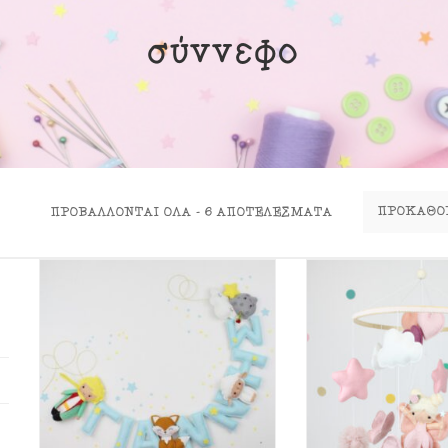
ινα Κουτιά
σύννεφο
ιλάρια
ύκλες
σουάρ
ΠΡΟΒΆΛΛΟΝΤΑΙ ΌΛΑ - 6 ΑΠΟΤΕΛΈΣΜΑΤΑ