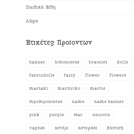
Παιδικά Είδη
Δώρα
Ετικέτες Προϊόντων
banner
bobonieres
bracelet
dolls
fabricdolls
fairy
flower
flowers
martaki
martiriko
martis
mpomponieres
name
name banner
pink
purple
star
unicorn
vaptisi
αστέρι
αστεράκι
βάπτιση