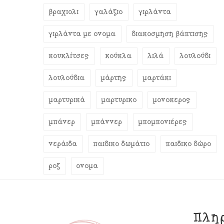
βραχιόλι
γαλάζιο
γιρλάντα
γιρλάντα με όνομα
διακόσμηση βάπτισης
κουκλίτσες
κούκλα
λιλά
λουλούδι
λουλούδια
μάρτης
μαρτάκι
μαρτυρικά
μαρτυρικό
μονόκερος
μπάνερ
μπάννερ
μπομπονιέρες
νεράιδα
παιδικό δωμάτιο
παιδικό δώρο
ροζ
όνομα
Πλη