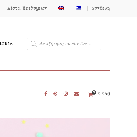
Λίστα Επιθυμιών
Σύνδεση
ΝΩΝΊΑ
0
Μονόκερος
0.00
€
Φιγούρες από Τσόχα
Δωρεάν Πατρόν