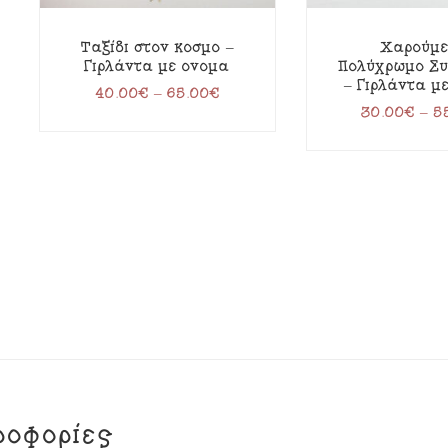
Ταξίδι στον κόσμο –
Χαρούμε
Γιρλάντα με όνομα
Πολύχρωμο Συ
– Γιρλάντα μ
40.00
€
–
65.00
€
30.00
€
–
5
ροφορίες