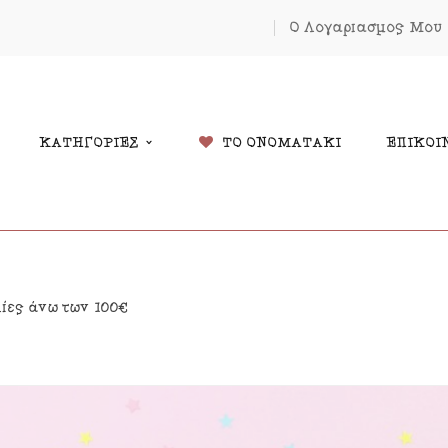
Ο Λογαριασμός Μου
ΚΑΤΗΓΟΡΙΕΣ
ΤΟ ΟΝΟΜΑΤΑΚΙ
ΕΠΙΚΟΙ
δικά Δώρα
Χριστουγέννων
λίες άνω των 100€
λάντες
Πάσχα
κόσμηση Δωματίου
Κοσμήματα
μαστά Μόμπιλε Κούνιας
Εκπτώσεις