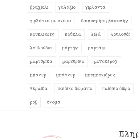
βραχιόλι
γαλάζιο
γιρλάντα
γιρλάντα με όνομα
διακόσμηση βάπτισης
κουκλίτσες
κούκλα
λιλά
λουλούδι
λουλούδια
μάρτης
μαρτάκι
μαρτυρικά
μαρτυρικό
μονόκερος
μπάνερ
μπάννερ
μπομπονιέρες
νεράιδα
παιδικό δωμάτιο
παιδικό δώρο
ροζ
όνομα
Πλη