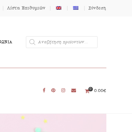
Λίστα Επιθυμιών
Σύνδεση
ΝΩΝΊΑ
0
Μονόκερος
0.00
€
Φιγούρες από Τσόχα
Δωρεάν Πατρόν