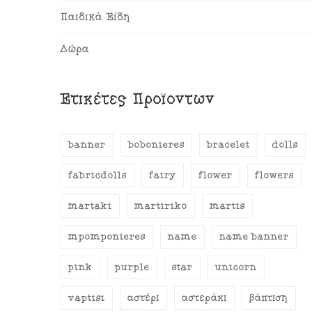
Παιδικά Είδη
Δώρα
Ετικέτες Προϊόντων
banner
bobonieres
bracelet
dolls
fabricdolls
fairy
flower
flowers
martaki
martiriko
martis
mpomponieres
name
name banner
pink
purple
star
unicorn
vaptisi
αστέρι
αστεράκι
βάπτιση