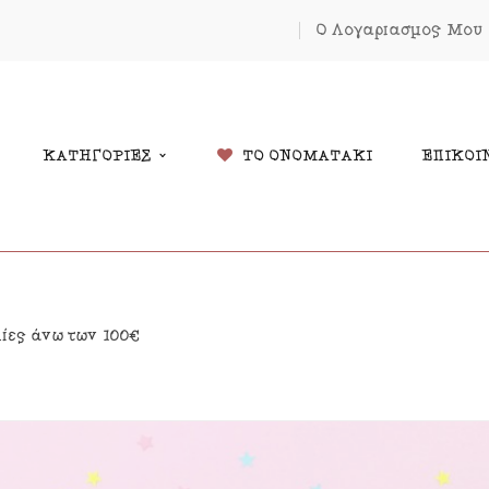
Ο Λογαριασμός Μου
ΚΑΤΗΓΟΡΙΕΣ
ΤΟ ΟΝΟΜΑΤΑΚΙ
ΕΠΙΚΟΙ
δικά Δώρα
Χριστουγέννων
λίες άνω των 100€
λάντες
Πάσχα
κόσμηση Δωματίου
Κοσμήματα
μαστά Μόμπιλε Κούνιας
Εκπτώσεις