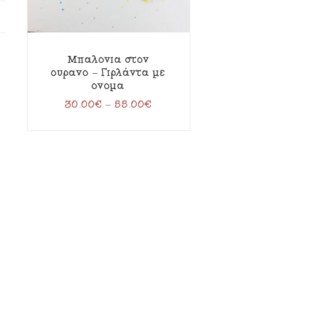
Μπαλόνια στον
ουρανό – Γιρλάντα με
όνομα
30.00
€
–
55.00
€