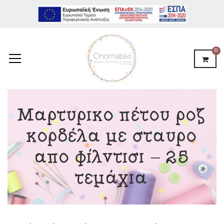
0
Μαρτυρικό πέτου ροζ
κορδέλα με σταυρό
από φίλντισι – 25
τεμάχια