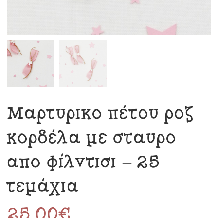
Μαρτυρικό πέτου ροζ
κορδέλα με σταυρό
από φίλντισι – 25
τεμάχια
25.00
€