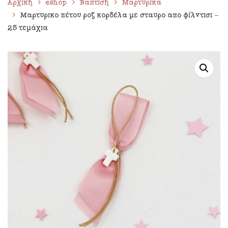
Αρχική
eshop
Βάπτιση
Μαρτυρικά
Μαρτυρικό πέτου ροζ κορδέλα με σταυρό από φίλντισι –
25 τεμάχια