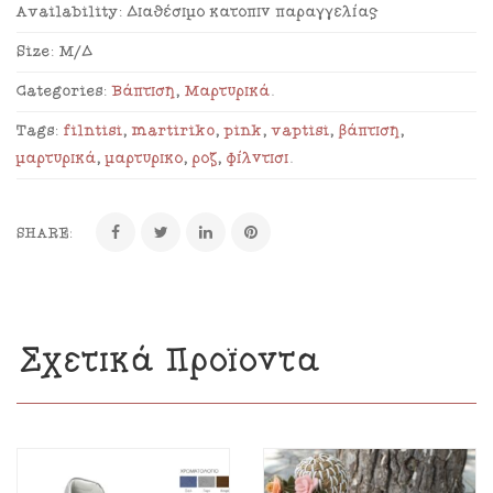
Availability:
Διαθέσιμο κατόπιν παραγγελίας
Size:
Μ/Δ
Categories:
Βάπτιση
,
Μαρτυρικά
.
Tags:
filntisi
,
martiriko
,
pink
,
vaptisi
,
βάπτιση
,
μαρτυρικά
,
μαρτυρικό
,
ροζ
,
φίλντισι
.
SHARE:
Σχετικά Προϊόντα