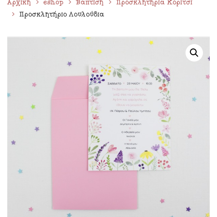
Αρχική
eshop
Βάπτιση
Προσκλητήρια Κορίτσι
Προσκλητήριο Λουλούδια