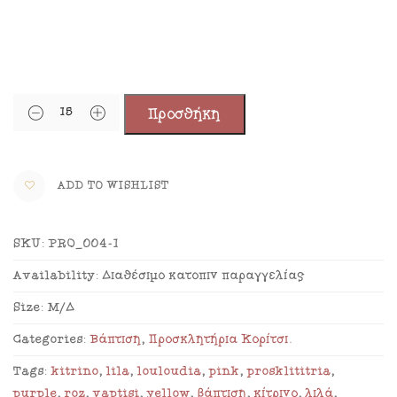
Προσθήκη
ADD TO WISHLIST
SKU:
PRO_004-1
Availability:
Διαθέσιμο κατόπιν παραγγελίας
Size:
Μ/Δ
Categories:
Βάπτιση
,
Προσκλητήρια Κορίτσι
.
Tags:
kitrino
,
lila
,
louloudia
,
pink
,
prosklititria
,
purple
,
roz
,
vaptisi
,
yellow
,
βάπτιση
,
κίτρινο
,
λιλά
,