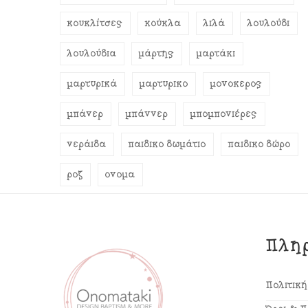
κουκλίτσες
κούκλα
λιλά
λουλούδι
λουλούδια
μάρτης
μαρτάκι
μαρτυρικά
μαρτυρικό
μονόκερος
μπάνερ
μπάννερ
μπομπονιέρες
νεράιδα
παιδικό δωμάτιο
παιδικό δώρο
ροζ
όνομα
Πλη
Πολιτικ