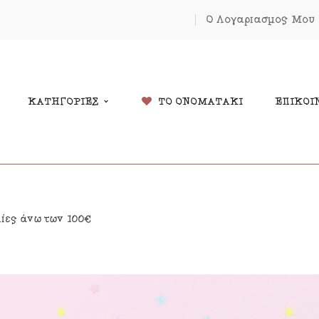
Ο Λογαριασμός Μου
ΚΑΤΗΓΟΡΙΕΣ
ΤΟ ΟΝΟΜΑΤΑΚΙ
ΕΠΙΚΟΙ
δικά Δώρα
Χριστουγέννων
λίες άνω των 100€
λάντες
Πάσχα
κόσμηση Δωματίου
Κοσμήματα
μαστά Μόμπιλε Κούνιας
Εκπτώσεις