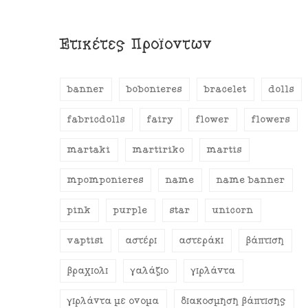
Ετικέτες Προϊόντων
banner
bobonieres
bracelet
dolls
fabricdolls
fairy
flower
flowers
martaki
martiriko
martis
mpomponieres
name
name banner
pink
purple
star
unicorn
vaptisi
αστέρι
αστεράκι
βάπτιση
βραχιόλι
γαλάζιο
γιρλάντα
γιρλάντα με όνομα
διακόσμηση βάπτισης