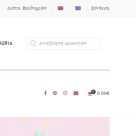
Λίστα Επιθυμιών
Σύνδεση
ΝΩΝΊΑ
0
Μονόκερος
0.00
€
Φιγούρες από Τσόχα
Δωρεάν Πατρόν