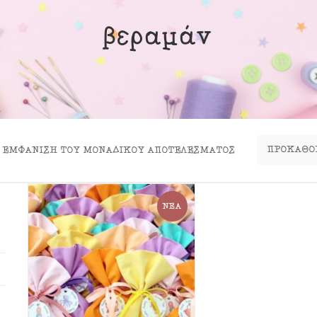
ινα Κουτιά
βεραμάν
ιλάρια
ύκλες
σουάρ
ΕΜΦΆΝΙΣΗ ΤΟΥ ΜΟΝΑΔΙΚΟΎ ΑΠΟΤΕΛΈΣΜΑΤΟΣ
ΝΈΑ