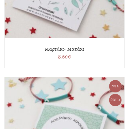
Μαρτάκι- Ματάκι
3.50
€
ΝΈΑ
SOLD