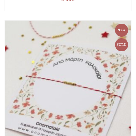
ΝΈΑ
SOLD