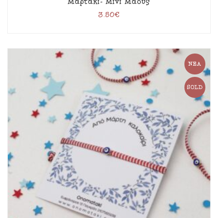
Μαρτάκι- Μίνι Μάους
3.50
€
ΝΈΑ
SOLD