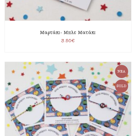
Μαρτάκι- Μπλε Ματάκι
3.50
€
ΝΈΑ
SOLD