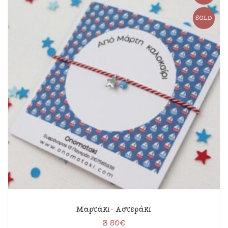
SOLD
Μαρτάκι- Αστεράκι
3.50
€