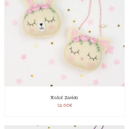
Κολιέ Ζωάκι
12.00
€