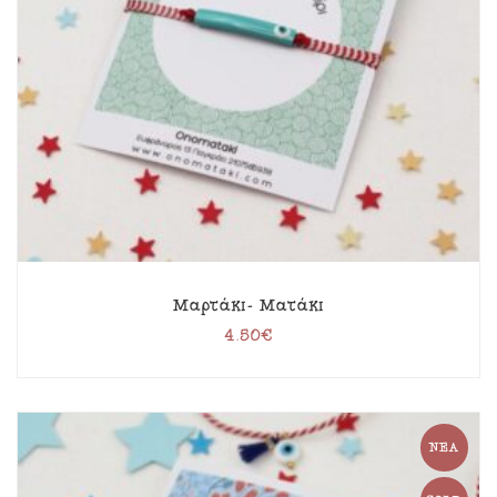
Μαρτάκι- Ματάκι
4.50
€
ΝΈΑ