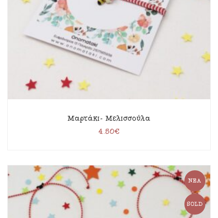
Μαρτάκι- Μελισσούλα
4.50
€
ΝΈΑ
SOLD