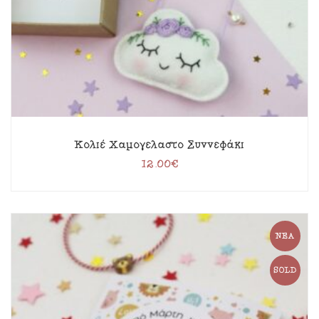
Κολιέ Χαμογελαστό Συννεφάκι
12.00
€
ΝΈΑ
SOLD