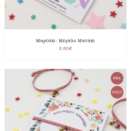
Μαρτάκι- Μεγάλο Ματάκι
5.50
€
ΝΈΑ
SOLD