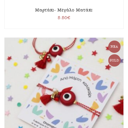
Μαρτάκι- Μεγάλο Ματάκι
5.50
€
ΝΈΑ
SOLD