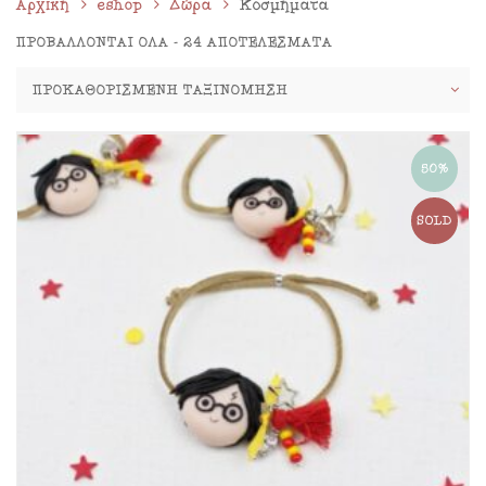
Αρχική
eshop
Δώρα
Κοσμήματα
ΠΡΟΒΆΛΛΟΝΤΑΙ ΌΛΑ - 24 ΑΠΟΤΕΛΈΣΜΑΤΑ
50%
SOLD