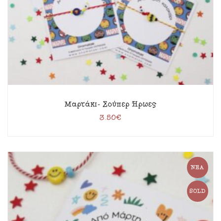
Μαρτάκι- Σούπερ Ήρωες
3.50
€
ΝΈΑ
SOLD