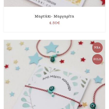
Μαρτάκι- Μαργαρίτα
4.50
€
ΝΈΑ
SOLD