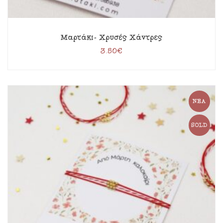
Μαρτάκι- Χρυσές Χάντρες
3.50
€
ΝΈΑ
SOLD