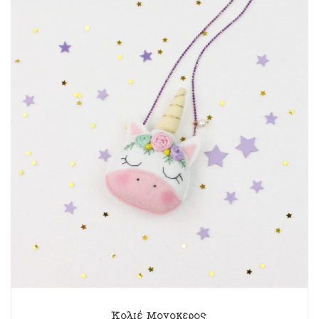
Κολιέ Μονόκερος