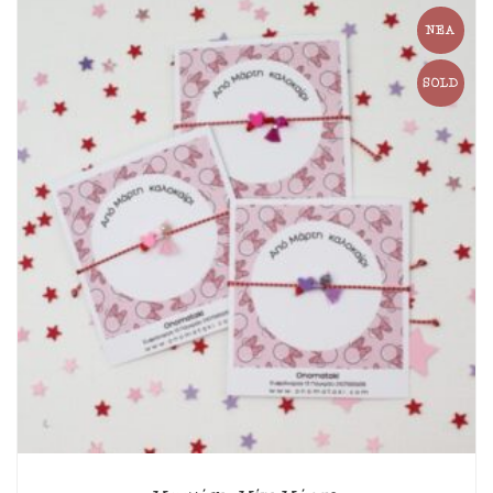
ΝΈΑ
SOLD