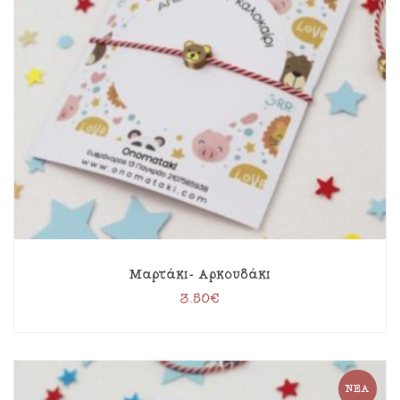
Μαρτάκι- Αρκουδάκι
3.50
€
ΝΈΑ