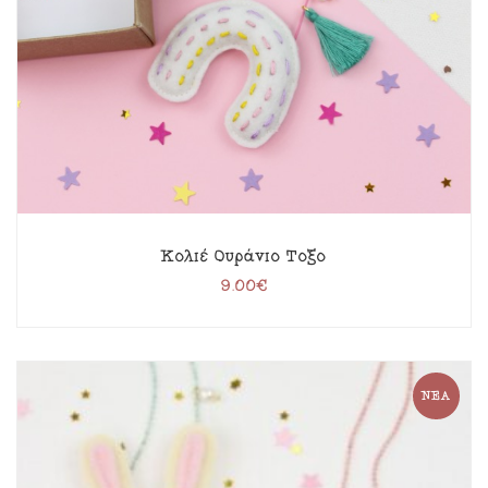
Κολιέ Oυράνιο Τόξο
9.00
€
ΝΈΑ