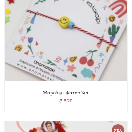
Μαρτάκι- Φατσούλα
3.50
€
ΝΈΑ