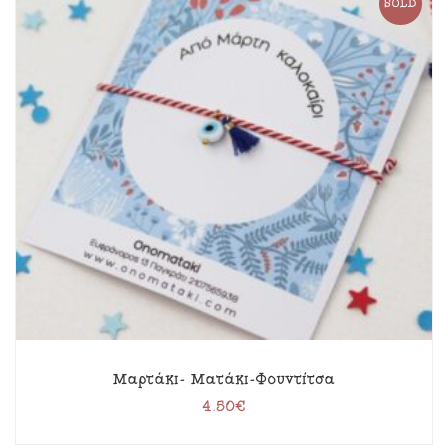
SOLD
Μαρτάκι- Ματάκι-Φουντίτσα
4.50
€