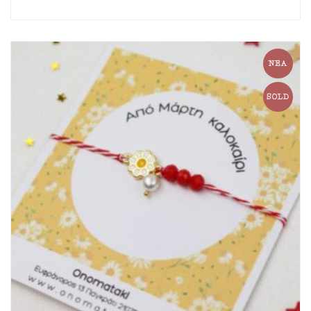
ΝΈΑ
SOLD