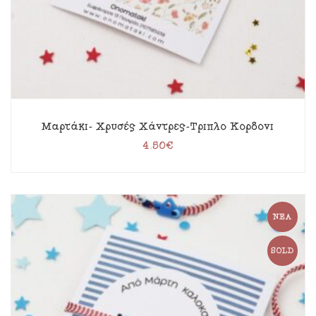
Μαρτάκι- Χρυσές Χάντρες-Τριπλό Κορδόνι
4.50
€
ΝΈΑ
SOLD