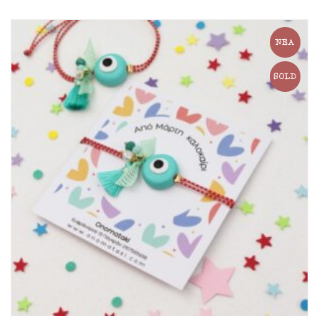
ΝΈΑ
SOLD