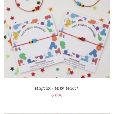
Μαρτάκι- Μίκυ Μάους
3.50
€