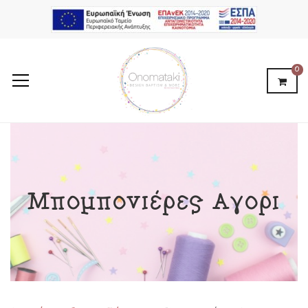
0
Μπομπονιέρες Αγόρι