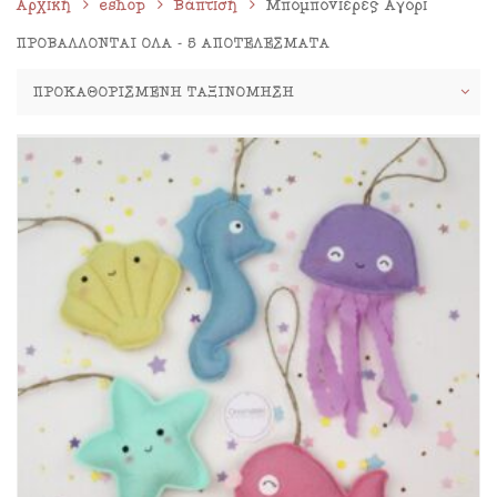
Αρχική
eshop
Βάπτιση
Μπομπονιέρες Αγόρι
ΠΡΟΒΆΛΛΟΝΤΑΙ ΌΛΑ - 5 ΑΠΟΤΕΛΈΣΜΑΤΑ