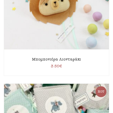
Μπομπονιέρα Λιονταράκι
3.50
€
HOT