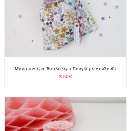
Μπομπονιέρα Βαμβακερό Πουγκί με Λουλούδι
3.50
€