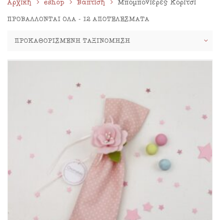
Αρχική
eshop
Βάπτιση
Μπομπονιέρες Κορίτσι
ΠΡΟΒΆΛΛΟΝΤΑΙ ΌΛΑ - 12 ΑΠΟΤΕΛΈΣΜΑΤΑ