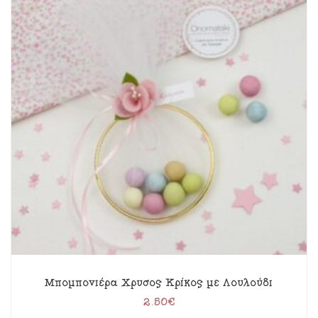
Μπομπονιέρα Χρυσός Κρίκος με Λουλούδι
2.50
€