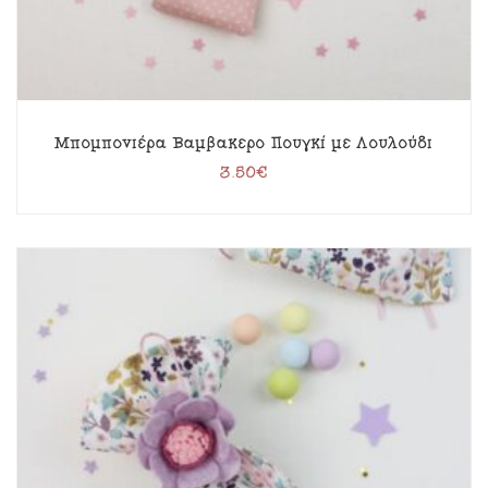
Μπομπονιέρα Βαμβακερό Πουγκί με Λουλούδι
3.50
€