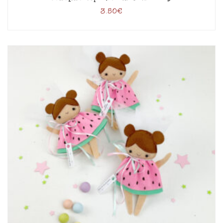
3.50
€