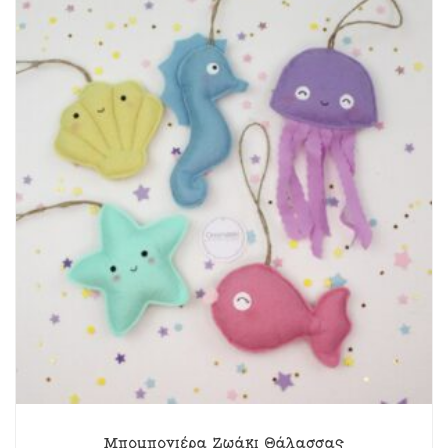
Μπομπονιέρα Ζωάκι Θάλασσας