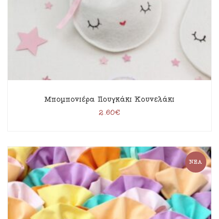
Μπομπονιέρα Πουγκάκι Κουνελάκι
2.60
€
ΝΈΑ