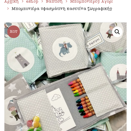
Αρχική
eshop
Βάπτιση
Μπομπονιέρες Αγόρι
Μπομπονιέρα υφασμάτινη κασετίνα ζωγραφικής
HOT