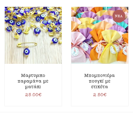
ΝΈΑ
Μαρτυρικό
Μπομπονιέρα
παραμάνα με
πουγκί με
ματάκι
ετικέτα
25.00
€
2.50
€