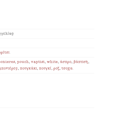
γγελίας
ρίτσι
.
onieres
,
pouch
,
vaptisi
,
white
,
άσπρο
,
βάπτιση
,
μπονιέρες
,
πουγκάκι
,
πουγκί
,
ροζ
,
τσόχα
.