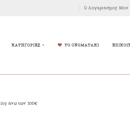
Ο Λογαριασμός Μου
ΚΑΤΗΓΟΡΙΕΣ
ΤΟ ΟΝΟΜΑΤΑΚΙ
ΕΠΙΚΟΙ
δικά Δώρα
Χριστουγέννων
λίες άνω των 100€
λάντες
Πάσχα
κόσμηση Δωματίου
Κοσμήματα