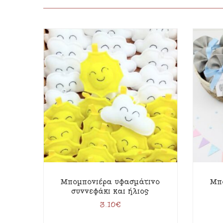
Μπομπονιέρα υφασμάτινο
Μπ
συννεφάκι και ήλιος
3.10
€