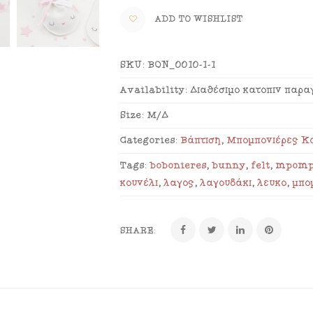
ADD TO WISHLIST
SKU:
BON_0010-1-1
Availability:
Διαθέσιμο κατόπιν παρα
Size:
Μ/Δ
Categories:
Βάπτιση
,
Μπομπονιέρες Κο
Tags:
bobonieres
,
bunny
,
felt
,
mpomp
κουνέλι
,
λαγός
,
λαγουδάκι
,
λευκό
,
μπο
SHARE: