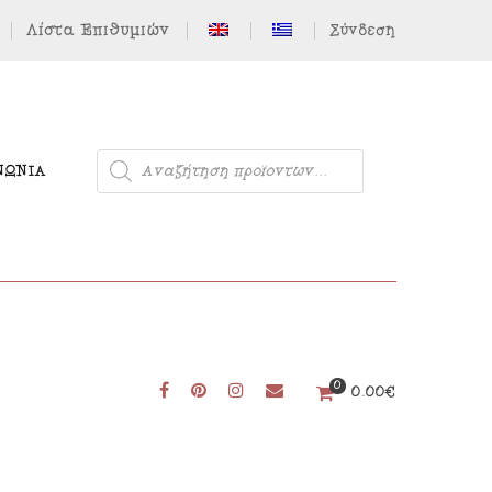
Λίστα Επιθυμιών
Σύνδεση
ΝΩΝΊΑ
Μονόκερος
0
0.00
€
Φιγούρες από Τσόχα
Δωρεάν Πατρόν