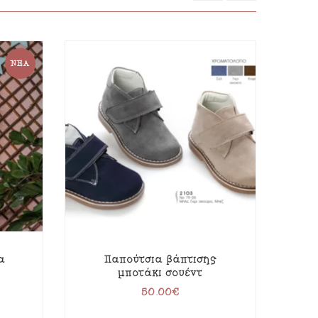
ΝΈΑ
α
Παπούτσια βάπτισης
μποτάκι σουέντ
50.00
€