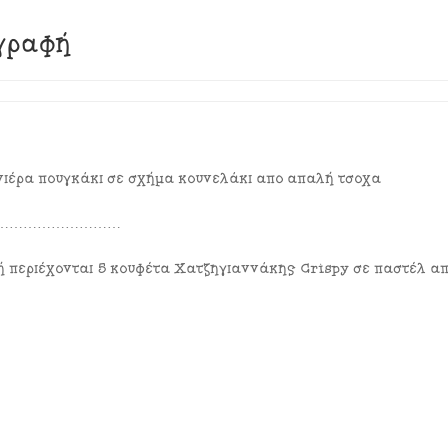
γραφή
ιέρα πουγκάκι σε σχήμα κουνελάκι από απαλή τσόχα
………………………
μή περιέχονται 5 κουφέτα Χατζηγιαννάκης Crispy σε παστέλ α