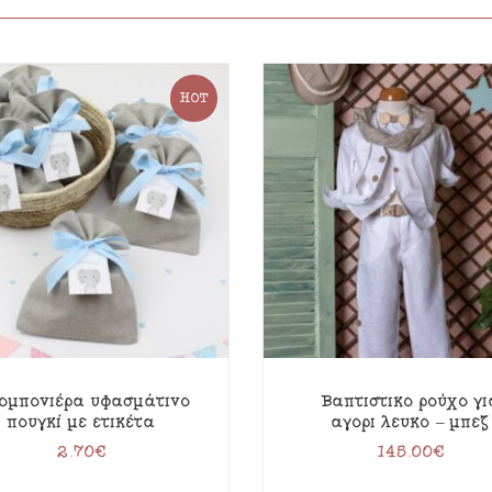
HOT
ομπονιέρα υφασμάτινο
Βαπτιστικό ρούχο γι
πουγκί με ετικέτα
αγόρι λευκό – μπεζ
2.70
€
145.00
€