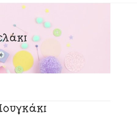
ελάκι
Πουγκάκι