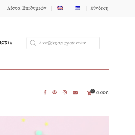
Λίστα Επιθυμιών
Σύνδεση
ΝΩΝΊΑ
0
Μονόκερος
0.00
€
Φιγούρες από Τσόχα
Δωρεάν Πατρόν