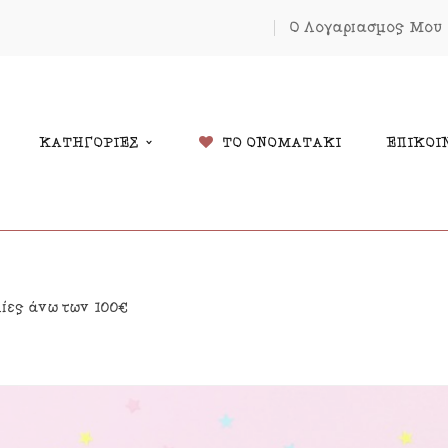
Ο Λογαριασμός Μου
ΚΑΤΗΓΟΡΙΕΣ
ΤΟ ΟΝΟΜΑΤΑΚΙ
ΕΠΙΚΟΙ
δικά Δώρα
Χριστουγέννων
λίες άνω των 100€
λάντες
Πάσχα
κόσμηση Δωματίου
Κοσμήματα
μαστά Μόμπιλε Κούνιας
Εκπτώσεις