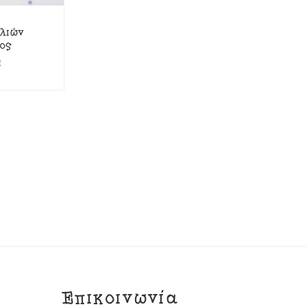
λιών
ος
€
Επικοινωνία