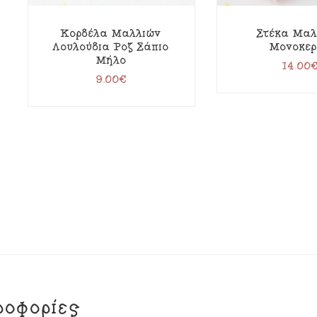
Κορδέλα Μαλλιών
Στέκα Μαλ
Λουλούδια Ροζ Σάπιο
Μονόκερ
Μήλο
14.00
9.00
€
ροφορίες