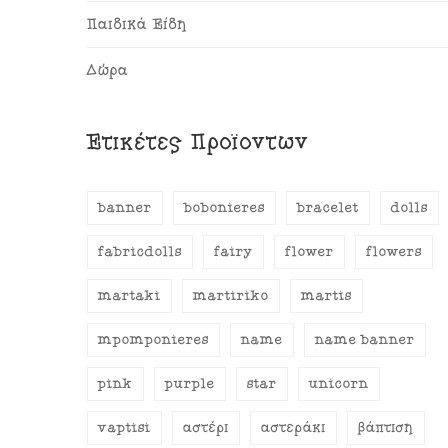
Παιδικά Είδη
Δώρα
Ετικέτες Προϊόντων
banner
bobonieres
bracelet
dolls
fabricdolls
fairy
flower
flowers
martaki
martiriko
martis
mpomponieres
name
name banner
pink
purple
star
unicorn
vaptisi
αστέρι
αστεράκι
βάπτιση