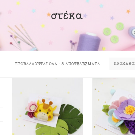
ινα Κουτιά
στέκα
ιλάρια
ύκλες
σουάρ
ΠΡΟΒΆΛΛΟΝΤΑΙ ΌΛΑ - 5 ΑΠΟΤΕΛΈΣΜΑΤΑ