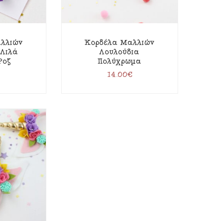
λλιών
Κορδέλα Μαλλιών
 Λιλά
Λουλούδια
Ροζ
Πολύχρωμα
14.00
€