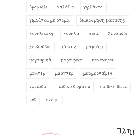
βραχιόλι
γαλάζιο
γιρλάντα
γιρλάντα με όνομα
διακόσμηση βάπτισης
κουκλίτσες
κούκλα
λιλά
λουλούδι
λουλούδια
μάρτης
μαρτάκι
μαρτυρικά
μαρτυρικό
μονόκερος
μπάνερ
μπάννερ
μπομπονιέρες
νεράιδα
παιδικό δωμάτιο
παιδικό δώρο
ροζ
όνομα
Πλη