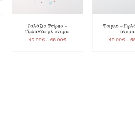
Γαλάζιο Τσίρκο –
Τσίρκο – Γιρ
Γιρλάντα με όνομα
όνομα
40.00
€
–
65.00
€
40.00
€
–
6