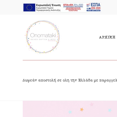
ΑΡΧΙΚΗ
Μπομπονιέρες Αγόρι
Παι
Δωρεάν αποστολή σε όλη την Ελλάδα με παραγγε
Μπομπονιέρες Κορίτσι
Γιρ
Προσκλητήρια Αγόρι
Δια
Προσκλητήρια Κορίτσι
Κρε