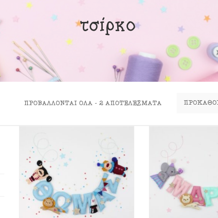
ινα Κουτιά
τσίρκο
ιλάρια
ύκλες
σουάρ
ΠΡΟΒΆΛΛΟΝΤΑΙ ΌΛΑ - 2 ΑΠΟΤΕΛΈΣΜΑΤΑ