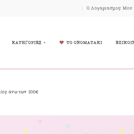
Ο Λογαριασμός Μου
ΚΑΤΗΓΟΡΙΕΣ
ΤΟ ΟΝΟΜΑΤΑΚΙ
ΕΠΙΚΟΙ
δικά Δώρα
Χριστουγέννων
λίες άνω των 100€
λάντες
Πάσχα
κόσμηση Δωματίου
Κοσμήματα
μαστά Μόμπιλε Κούνιας
Εκπτώσεις