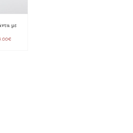
λάντα με
5.00
€