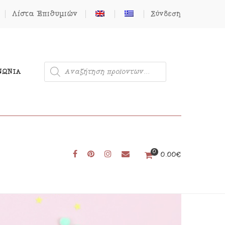
Λίστα Επιθυμιών
Σύνδεση
ΝΩΝΊΑ
0
Μονόκερος
0.00
€
Φιγούρες από Τσόχα
Δωρεάν Πατρόν