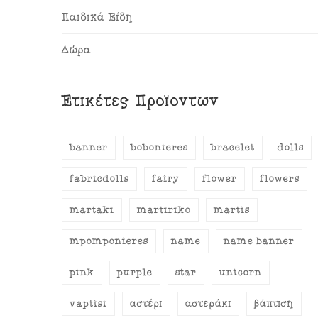
Παιδικά Είδη
Δώρα
Ετικέτες Προϊόντων
banner
bobonieres
bracelet
dolls
fabricdolls
fairy
flower
flowers
martaki
martiriko
martis
mpomponieres
name
name banner
pink
purple
star
unicorn
vaptisi
αστέρι
αστεράκι
βάπτιση