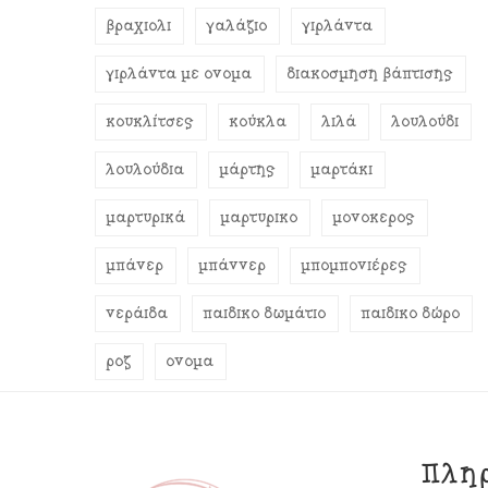
βραχιόλι
γαλάζιο
γιρλάντα
γιρλάντα με όνομα
διακόσμηση βάπτισης
κουκλίτσες
κούκλα
λιλά
λουλούδι
λουλούδια
μάρτης
μαρτάκι
μαρτυρικά
μαρτυρικό
μονόκερος
μπάνερ
μπάννερ
μπομπονιέρες
νεράιδα
παιδικό δωμάτιο
παιδικό δώρο
ροζ
όνομα
Πλη