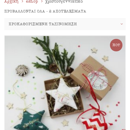
Αρχική
eshop
χριστουγεννιάτικο
ΠΡΟΒΆΛΛΟΝΤΑΙ ΌΛΑ - 2 ΑΠΟΤΕΛΈΣΜΑΤΑ
HOT