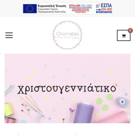
0
χριστουγεννιάτικο