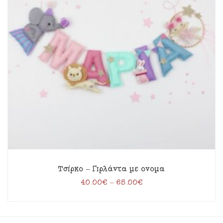
Τσίρκο – Γιρλάντα με όνομα
40.00
€
–
65.00
€