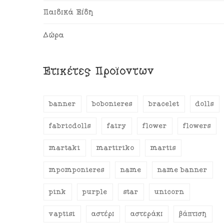
Παιδικά Είδη
Δώρα
Ετικέτες Προϊόντων
banner
bobonieres
bracelet
dolls
fabricdolls
fairy
flower
flowers
martaki
martiriko
martis
mpomponieres
name
name banner
pink
purple
star
unicorn
vaptisi
αστέρι
αστεράκι
βάπτιση