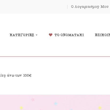
Ο Λογαριασμός Μου
ΚΑΤΗΓΟΡΙΕΣ
ΤΟ ΟΝΟΜΑΤΑΚΙ
ΕΠΙΚΟΙ
δικά Δώρα
Χριστουγέννων
λίες άνω των 100€
λάντες
Πάσχα
κόσμηση Δωματίου
Κοσμήματα
μαστά Μόμπιλε Κούνιας
Εκπτώσεις