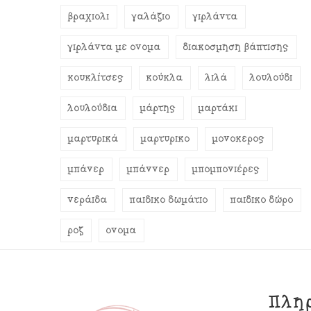
βραχιόλι
γαλάζιο
γιρλάντα
γιρλάντα με όνομα
διακόσμηση βάπτισης
κουκλίτσες
κούκλα
λιλά
λουλούδι
λουλούδια
μάρτης
μαρτάκι
μαρτυρικά
μαρτυρικό
μονόκερος
μπάνερ
μπάννερ
μπομπονιέρες
νεράιδα
παιδικό δωμάτιο
παιδικό δώρο
ροζ
όνομα
Πλη