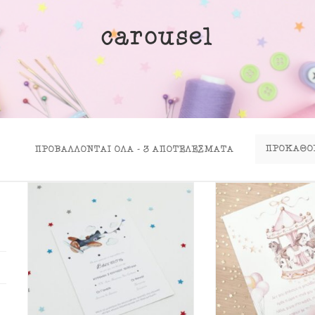
ινα Κουτιά
carousel
ιλάρια
ύκλες
σουάρ
ΠΡΟΒΆΛΛΟΝΤΑΙ ΌΛΑ - 3 ΑΠΟΤΕΛΈΣΜΑΤΑ