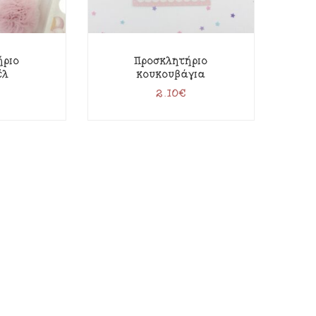
ήριο
Προσκλητήριο
έλ
κουκουβάγια
2.10
€