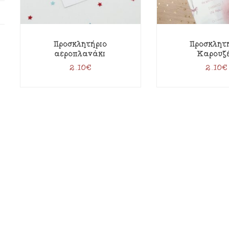
Προσκλητήριο
Προσκλητ
αεροπλανάκι
Καρουζ
2.10
€
2.10
€