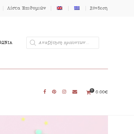
Λίστα Επιθυμιών
Σύνδεση
ΝΩΝΊΑ
0
Μονόκερος
0.00
€
Φιγούρες από Τσόχα
Δωρεάν Πατρόν