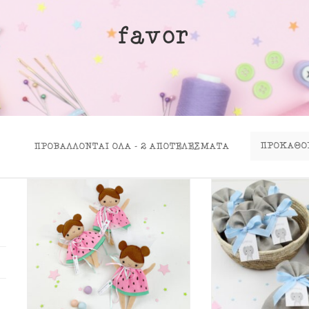
ινα Κουτιά
favor
ιλάρια
ύκλες
σουάρ
ΠΡΟΒΆΛΛΟΝΤΑΙ ΌΛΑ - 2 ΑΠΟΤΕΛΈΣΜΑΤΑ