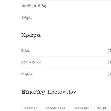
Παιδικά Είδη
Δώρα
Χρώμα
λιλά
(
ροζ απαλό
(
σομόν
(
Ετικέτες Προϊόντων
banner
bobonieres
bracelet
dolls