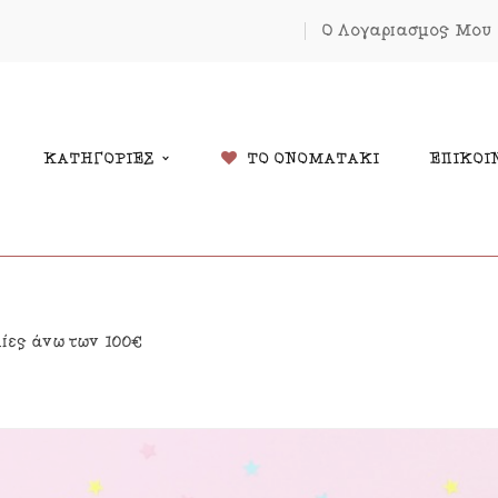
Ο Λογαριασμός Μου
ΚΑΤΗΓΟΡΙΕΣ
ΤΟ ΟΝΟΜΑΤΑΚΙ
ΕΠΙΚΟΙ
δικά Δώρα
Χριστουγέννων
λίες άνω των 100€
λάντες
Πάσχα
κόσμηση Δωματίου
Κοσμήματα
μαστά Μόμπιλε Κούνιας
Εκπτώσεις