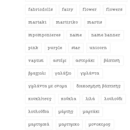
fabricdolls
fairy
flower
flowers
martaki
martiriko
martis
mpomponieres
name
name banner
pink
purple
star
unicorn
vaptisi
αστέρι
αστεράκι
βάπτιση
βραχιόλι
γαλάζιο
γιρλάντα
γιρλάντα με όνομα
διακόσμηση βάπτισης
κουκλίτσες
κούκλα
λιλά
λουλούδι
λουλούδια
μάρτης
μαρτάκι
μαρτυρικά
μαρτυρικό
μονόκερος