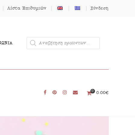
Λίστα Επιθυμιών
Σύνδεση
ΝΩΝΊΑ
0
Μονόκερος
0.00
€
Φιγούρες από Τσόχα
Δωρεάν Πατρόν