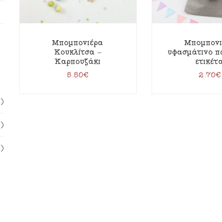
Μπομπονιέρα
Μπομπονι
Κουκλίτσα –
υφασμάτινο π
Καρπουζάκι
ετικέτ
5.50
€
2.70
€
1)
1)
1)