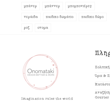
μπάνερ
μπάννερ
μπομπονιέρες
νεράιδα
παιδικό δωμάτιο
παιδικό δώρο
ροζ
όνομα
Πλη
Πολιτικ
Όροι & 
Κατάστα
Αναζήτη
Courier
Imagination rules the world