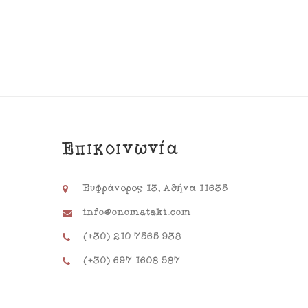
Επικοινωνία
Ευφράνορος 13, Αθήνα 11635
info@onomataki.com
(+30) 210 7565 938
(+30) 697 1608 587