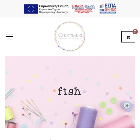
0
fish