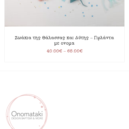
Ζωάκια της Θάλασσας και Δύτης – Γιρλάντα
με όνομα
40.00
€
–
65.00
€