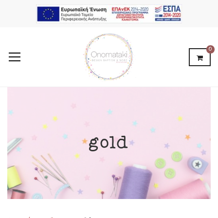
0
gold