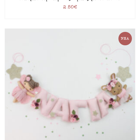
2.50
€
ΝΈΑ