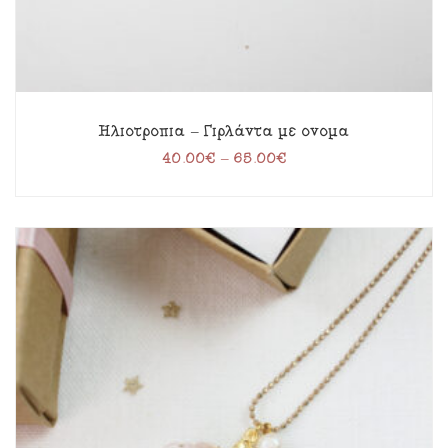
Ηλιοτρόπια – Γιρλάντα με όνομα
40.00
€
–
65.00
€