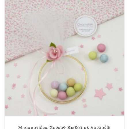
Μπομπονιέρα Χρυσός Κρίκος με Λουλούδι