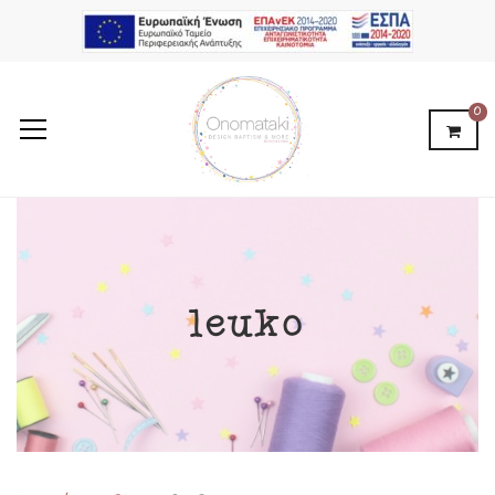
0
leuko