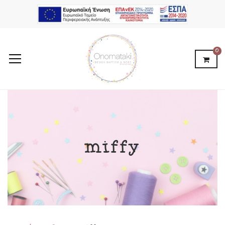
0
miffy