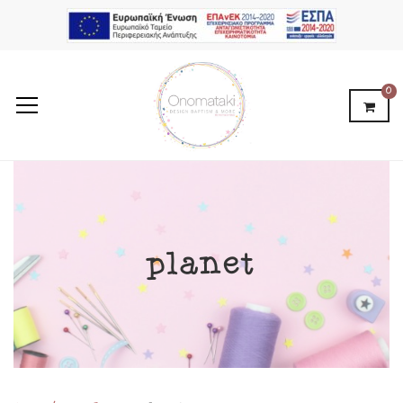
0
planet