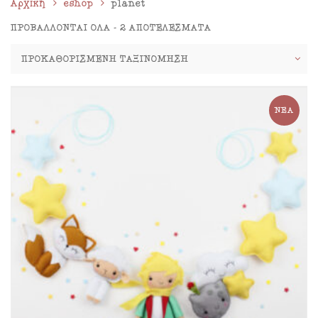
Αρχική
eshop
planet
ΠΡΟΒΆΛΛΟΝΤΑΙ ΌΛΑ - 2 ΑΠΟΤΕΛΈΣΜΑΤΑ
ΝΈΑ