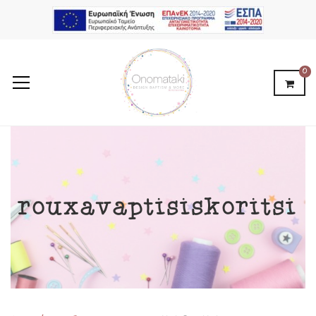
0
rouxavaptisiskoritsi