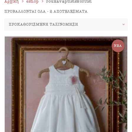
Αρχική
eshop
rouxavaptisiskoritsi
ΠΡΟΒΆΛΛΟΝΤΑΙ ΌΛΑ - 2 ΑΠΟΤΕΛΈΣΜΑΤΑ
ΝΈΑ