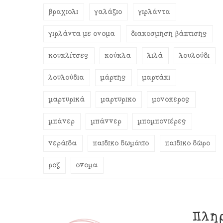
βραχιόλι
γαλάζιο
γιρλάντα
γιρλάντα με όνομα
διακόσμηση βάπτισης
κουκλίτσες
κούκλα
λιλά
λουλούδι
λουλούδια
μάρτης
μαρτάκι
μαρτυρικά
μαρτυρικό
μονόκερος
μπάνερ
μπάννερ
μπομπονιέρες
νεράιδα
παιδικό δωμάτιο
παιδικό δώρο
ροζ
όνομα
Πλη