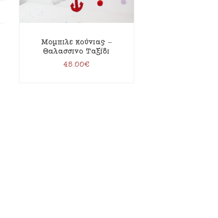
Μόμπιλε κούνιας –
Θαλασσινό Ταξίδι
45.00
€