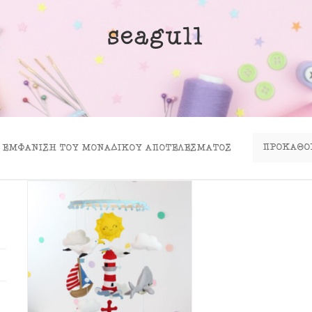
ινα Κουτιά
seagull
ιλάρια
ύκλες
σουάρ
ΕΜΦΆΝΙΣΗ ΤΟΥ ΜΟΝΑΔΙΚΟΎ ΑΠΟΤΕΛΈΣΜΑΤΟΣ