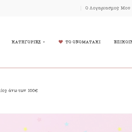
Ο Λογαριασμός Μου
ΚΑΤΗΓΟΡΙΕΣ
ΤΟ ΟΝΟΜΑΤΑΚΙ
ΕΠΙΚΟΙ
δικά Δώρα
Χριστουγέννων
λίες άνω των 100€
λάντες
Πάσχα
κόσμηση Δωματίου
Κοσμήματα
μαστά Μόμπιλε Κούνιας
Εκπτώσεις