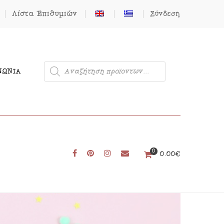
Λίστα Επιθυμιών
Σύνδεση
ΝΩΝΊΑ
0
Μονόκερος
0.00
€
Φιγούρες από Τσόχα
Δωρεάν Πατρόν