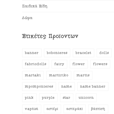
Παιδικά Είδη
Δώρα
Ετικέτες Προϊόντων
banner
bobonieres
bracelet
dolls
fabricdolls
fairy
flower
flowers
martaki
martiriko
martis
mpomponieres
name
name banner
pink
purple
star
unicorn
vaptisi
αστέρι
αστεράκι
βάπτιση