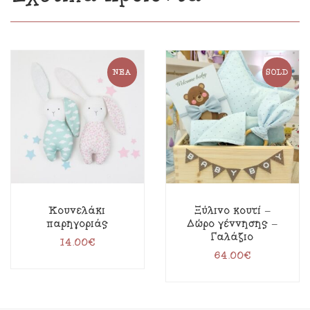
ΝΈΑ
SOLD
Κουνελάκι
Ξύλινο κουτί –
παρηγοριάς
Δώρο γέννησης –
Γαλάζιο
14.00
€
64.00
€