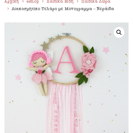
Αρχική
eshop
Παιδικά Είδη
Παιδικά Δώρα
Διακοσμητικό Τελάρο με Μονόγραμμα – Νεράιδα