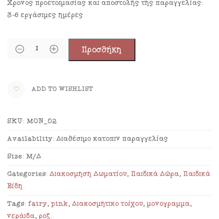
Χρόνος προετοιμασίας και αποστολής της παραγγελίας:
3-6 εργάσιμες ημέρες
Προσθήκη
ADD TO WISHLIST
SKU:
MON_02
Availability:
Διαθέσιμο κατόπιν παραγγελίας
Size:
Μ/Δ
Categories:
Διακόσμηση Δωματίου
,
Παιδικά Δώρα
,
Παιδικά
Είδη
.
Tags:
fairy
,
pink
,
Διακοσμητικό τοίχου
,
μονόγραμμα
,
νεράιδα
,
ροζ
.