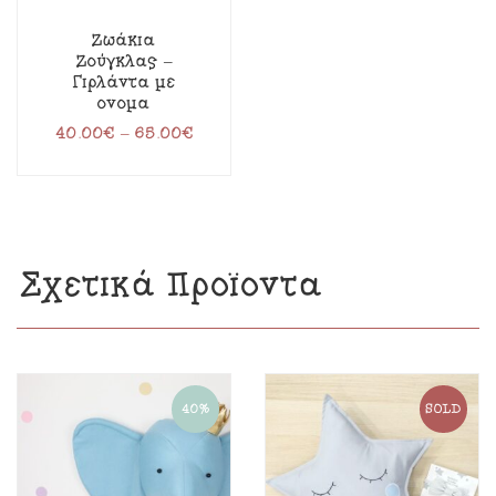
Ζωάκια
Ζούγκλας –
Γιρλάντα με
όνομα
40.00
€
–
65.00
€
Σχετικά Προϊόντα
40%
SOLD