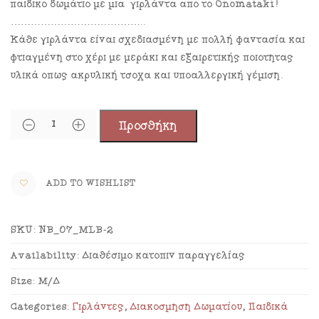
παιδικό δωμάτιο με μια γιρλάντα από το Onomataki!
…………………………………..
Κάθε γιρλάντα είναι σχεδιασμένη με πολλή φαντασία και
φτιαγμένη στο χέρι με μεράκι και εξαιρετικής ποιότητας
υλικά όπως ακρυλική τσόχα και υποαλλεργική γέμιση.
Προσθήκη
ADD TO WISHLIST
SKU:
NB_07_MLB-2
Availability:
Διαθέσιμο κατόπιν παραγγελίας
Size:
Μ/Δ
Categories:
Γιρλάντες
,
Διακόσμηση Δωματίου
,
Παιδικά