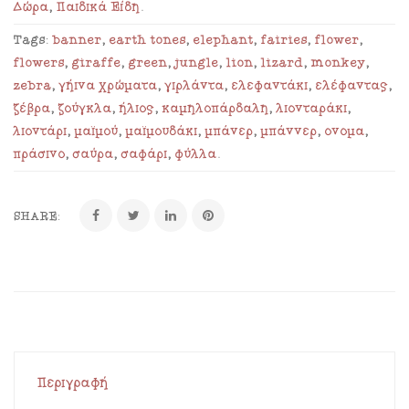
Δώρα
,
Παιδικά Είδη
.
Tags:
banner
,
earth tones
,
elephant
,
fairies
,
flower
,
flowers
,
giraffe
,
green
,
jungle
,
lion
,
lizard
,
monkey
,
zebra
,
γήινα χρώματα
,
γιρλάντα
,
ελεφαντάκι
,
ελέφαντας
,
ζέβρα
,
ζούγκλα
,
ήλιος
,
καμηλοπάρδαλη
,
λιονταράκι
,
λιοντάρι
,
μαϊμού
,
μαϊμουδάκι
,
μπάνερ
,
μπάννερ
,
όνομα
,
πράσινο
,
σαύρα
,
σαφάρι
,
φύλλα
.
SHARE:
Περιγραφή