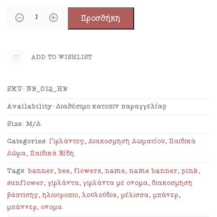
Προσθήκη
ADD TO WISHLIST
SKU:
NB_012_HB
Availability:
Διαθέσιμο κατόπιν παραγγελίας
Size:
Μ/Δ
Categories:
Γιρλάντες
,
Διακόσμηση Δωματίου
,
Παιδικά
Δώρα
,
Παιδικά Είδη
.
Tags:
banner
,
bee
,
flowers
,
name
,
name banner
,
pink
,
sunflower
,
γιρλάντα
,
γιρλάντα με όνομα
,
διακόσμηση
βάπτισης
,
ηλιοτρόπιο
,
λουλούδια
,
μέλισσα
,
μπάνερ
,
μπάννερ
,
όνομα
.