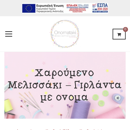
0
Χαρούμενο
Μελισσάκι – Γιρλάντα
με όνομα