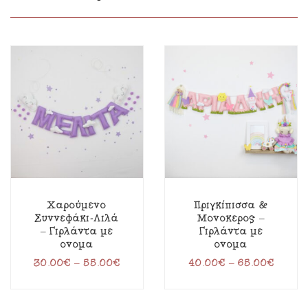
Χαρούμενο
Πριγκίπισσα &
Συννεφάκι-Λιλά
Μονόκερος –
– Γιρλάντα με
Γιρλάντα με
όνομα
όνομα
30.00
€
–
55.00
€
40.00
€
–
65.00
€