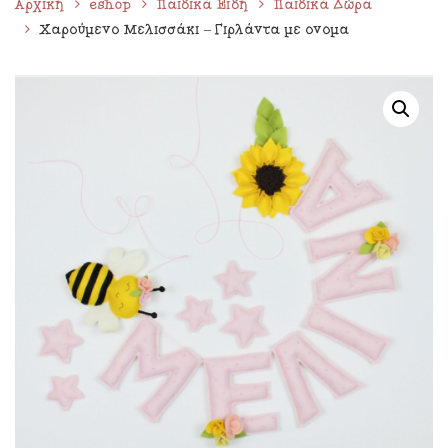
Αρχική
eshop
Παιδικά Είδη
Παιδικά Δώρα
Χαρούμενο Μελισσάκι – Γιρλάντα με όνομα