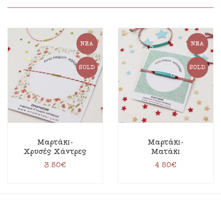
ΝΈΑ
ΝΈΑ
SOLD
SOLD
Μαρτάκι-
Μαρτάκι-
Χρυσές Χάντρες
Ματάκι
3.50
€
4.50
€