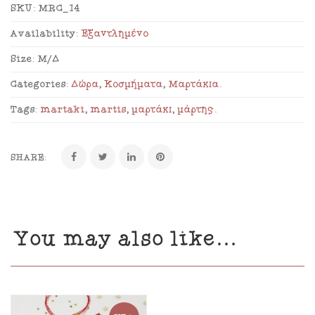
SKU:
MRC_14
Availability:
Εξαντλημένο
Size:
Μ/Δ
Categories:
Δώρα
,
Κοσμήματα
,
Μαρτάκια
.
Tags:
martaki
,
martis
,
μαρτάκι
,
μάρτης
.
SHARE:
You may also like…