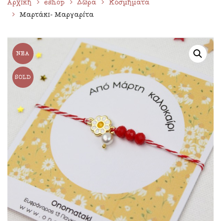
Αρχική
eshop
Δώρα
Κοσμήματα
Μαρτάκι- Μαργαρίτα
ΝΈΑ
SOLD