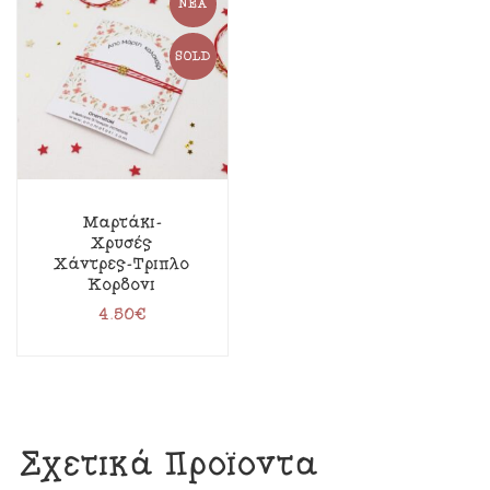
ΝΈΑ
SOLD
Μαρτάκι-
Χρυσές
Χάντρες-Τριπλό
Κορδόνι
4.50
€
Σχετικά Προϊόντα