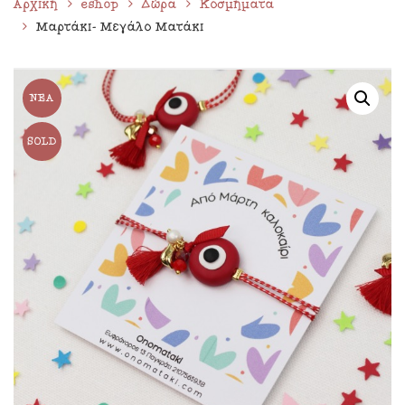
Αρχική
eshop
Δώρα
Κοσμήματα
Μαρτάκι- Μεγάλο Ματάκι
ΝΈΑ
SOLD