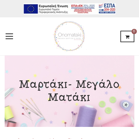
0
Μαρτάκι- Μεγάλο
Ματάκι