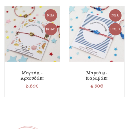
ΝΈΑ
ΝΈΑ
SOLD
SOLD
Μαρτάκι-
Μαρτάκι-
Αρκουδάκι
Καραβάκι
3.50
€
4.50
€