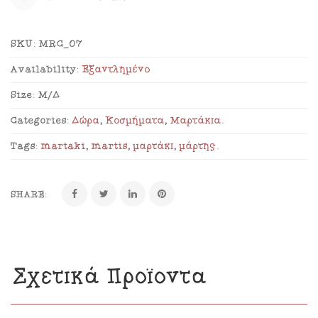
SKU:
MRC_07
Availability:
Εξαντλημένο
Size:
Μ/Δ
Categories:
Δώρα
,
Κοσμήματα
,
Μαρτάκια
.
Tags:
martaki
,
martis
,
μαρτάκι
,
μάρτης
.
SHARE:
Σχετικά Προϊόντα