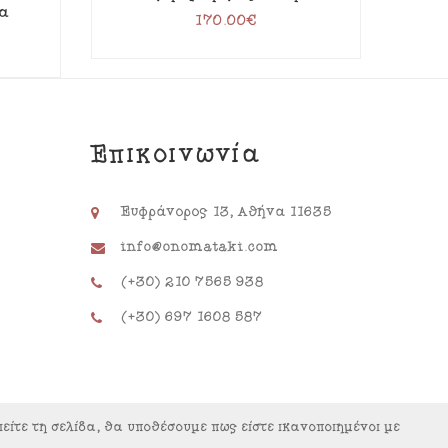
ια
170.00
€
Επικοινωνία
Ευφράνορος 13, Αθήνα 11635
info@onomataki.com
(+30) 210 7565 938
(+30) 697 1608 587
είτε τη σελίδα, θα υποθέσουμε πως είστε ικανοποιημένοι με