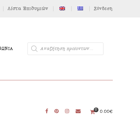
Λίστα Επιθυμιών
Σύνδεση
ΝΩΝΊΑ
Μονόκερος
0
0.00
€
Φιγούρες από Τσόχα
Δωρεάν Πατρόν