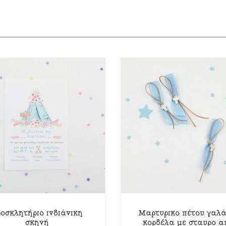
οσκλητήριο ινδιάνικη
Μαρτυρικό πέτου γαλά
σκηνή
κορδέλα με σταυρό α