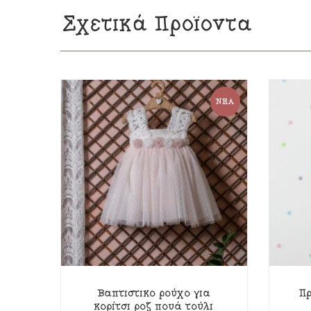
Σχετικά Προϊόντα
ΝΈΑ
Βαπτιστικό ρούχο για
Πρ
κορίτσι ροζ πουά τούλι