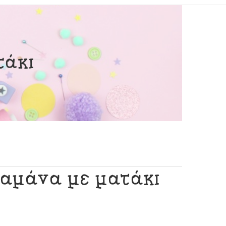
τάκι
ραμάνα με ματάκι