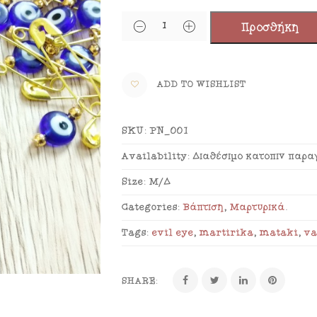
Προσθήκη
ADD TO WISHLIST
SKU:
PN_001
Availability:
Διαθέσιμο κατόπιν παρα
Size:
Μ/Δ
Categories:
Βάπτιση
,
Μαρτυρικά
.
Tags:
evil eye
,
martirika
,
mataki
,
va
SHARE: