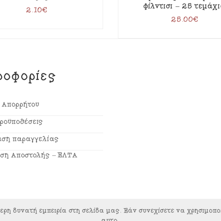
φίλντισι – 25 τεμάχ
2.10
€
25.00
€
ροφορίες
ή Απορρήτου
Προϋποθέσεις
ση παραγγελίας
ση Αποστολής – ΕΛΤΑ
ρη δυνατή εμπειρία στη σελίδα μας. Εάν συνεχίσετε να χρησιμοποι
αυτό.