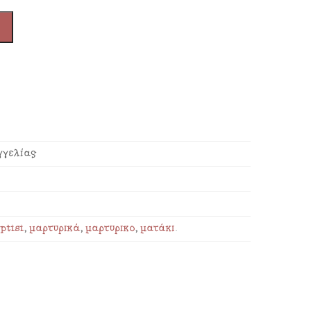
γγελίας
ptisi
,
μαρτυρικά
,
μαρτυρικό
,
ματάκι
.