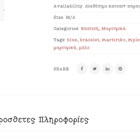
Availability:
Διαθέσιμο κατόπιν παρα
Size:
Μ/Δ
Categories:
Βάπτιση
,
Μαρτυρικά
.
Tags:
blue
,
bracelet
,
martiriko
,
mpl
μαρτυρικά
,
μπλε
.
SHARE:
ρόσθετες Πληροφορίες