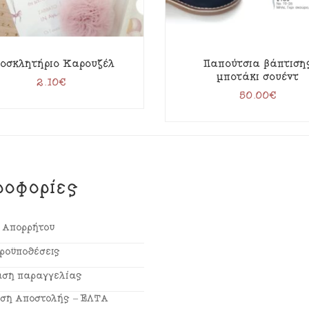
οσκλητήριο Καρουζέλ
Παπούτσια βάπτιση
μποτάκι σουέντ
2.10
€
50.00
€
ροφορίες
ή Απορρήτου
Προϋποθέσεις
ση παραγγελίας
ση Αποστολής – ΕΛΤΑ