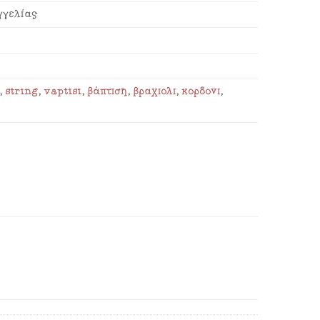
γγελίας
e
,
string
,
vaptisi
,
βάπτιση
,
βραχιόλι
,
κορδόνι
,