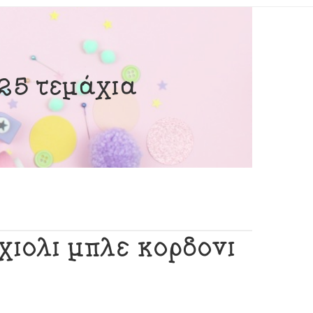
 25 τεμάχια
χιόλι μπλε κορδόνι