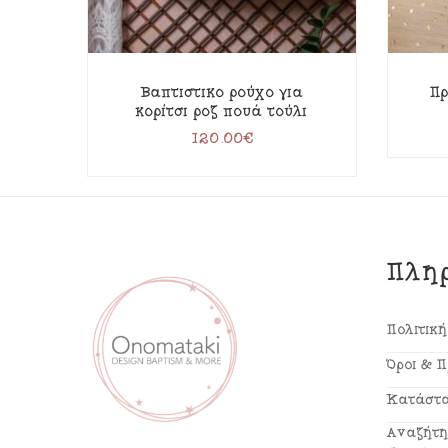
Βαπτιστικό ρούχο για
Πρ
κορίτσι ροζ πουά τούλι
120.00
€
Πλη
Πολιτικ
Όροι & 
Κατάστα
Αναζήτη