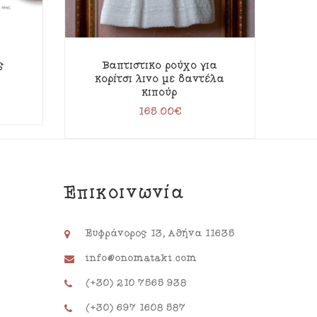
ς
Βαπτιστικό ρούχο για
Μ
κορίτσι λινό με δαντέλα
κιπούρ
165.00
€
Επικοινωνία
Ευφράνορος 13, Αθήνα 11635
info@onomataki.com
(+30) 210 7565 938
(+30) 697 1608 587