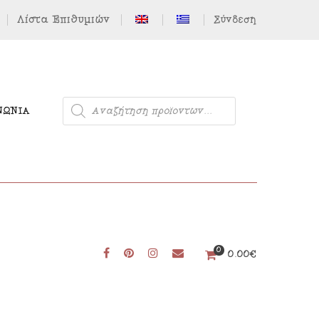
Λίστα Επιθυμιών
Σύνδεση
ΝΩΝΊΑ
Μονόκερος
0
0.00
€
Φιγούρες από Τσόχα
Δωρεάν Πατρόν