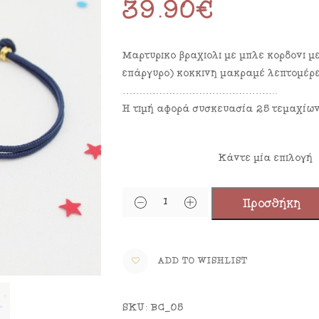
39.90
€
Μαρτυρικό βραχιόλι με μπλε κορδόνι 
επάργυρο) κόκκινη μακραμέ λεπτομέρε
………………………………………..
Η τιμή αφορά συσκευασία 25 τεμαχίων
ΣΤΑΥΡΟΣ
Προσθήκη
ADD TO WISHLIST
SKU:
BC_05