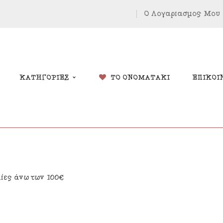
Ο Λογαριασμός Μου
ΚΑΤΗΓΟΡΙΕΣ
ΤΟ ΟΝΟΜΑΤΑΚΙ
ΕΠΙΚΟΙ
δικά Δώρα
Χριστουγέννων
λίες άνω των 100€
λάντες
Πάσχα
κόσμηση Δωματίου
Κοσμήματα