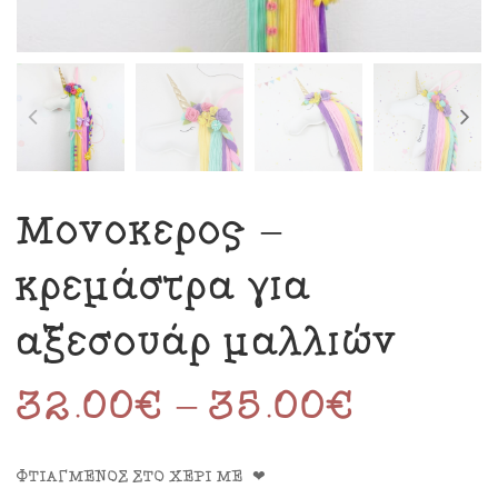
Μονόκερος –
κρεμάστρα για
αξεσουάρ μαλλιών
32.00
€
–
35.00
€
ΦΤΙΑΓΜΕΝΟΣ ΣΤΟ ΧΕΡΙ ΜΕ ❤