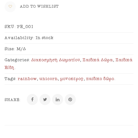
ADD TO WISHLIST
SKU:
PE_001
Availability:
In stock
Size:
Μ/Δ
Categories:
Διακόσμηση Δωματίου
,
Παιδικά Δώρα
,
Παιδικά
Είδη
.
Tags:
rainbow
,
unicorn
,
μονόκερος
,
παιδικό δώρο
.
SHARE: