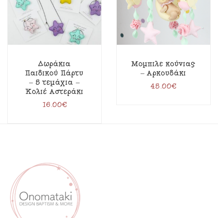
Δωράκια
Μόμπιλε κούνιας
Παιδικού Πάρτυ
– Αρκουδάκι
– 5 τεμάχια –
45.00
€
Κολιέ Αστεράκι
16.00
€