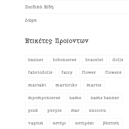
Παιδικά Είδη
Δώρα
Ετικέτες Προϊόντων
banner
bobonieres
bracelet
dolls
fabricdolls
fairy
flower
flowers
martaki
martiriko
martis
mpomponieres
name
name banner
pink
purple
star
unicorn
vaptisi
αστέρι
αστεράκι
βάπτιση