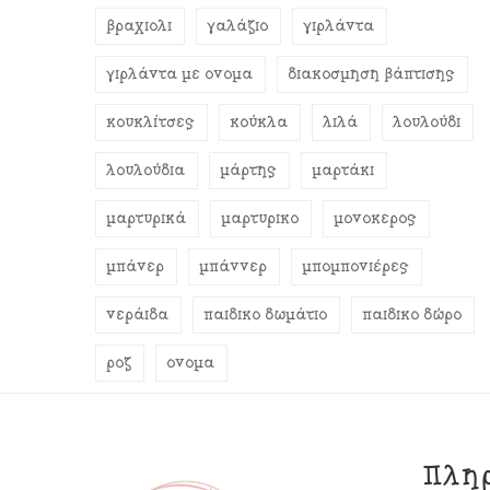
βραχιόλι
γαλάζιο
γιρλάντα
γιρλάντα με όνομα
διακόσμηση βάπτισης
κουκλίτσες
κούκλα
λιλά
λουλούδι
λουλούδια
μάρτης
μαρτάκι
μαρτυρικά
μαρτυρικό
μονόκερος
μπάνερ
μπάννερ
μπομπονιέρες
νεράιδα
παιδικό δωμάτιο
παιδικό δώρο
ροζ
όνομα
Πλη