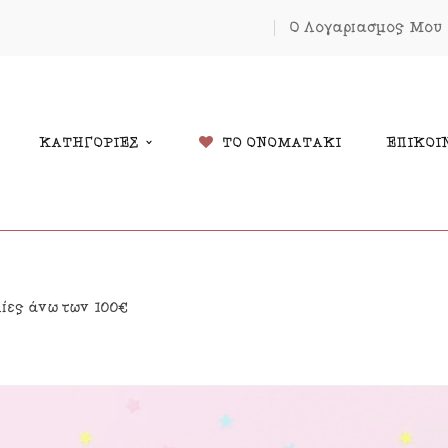
Ο Λογαριασμός Μου
ΚΑΤΗΓΟΡΙΕΣ
ΤΟ ΟΝΟΜΑΤΑΚΙ
ΕΠΙΚΟΙ
δικά Δώρα
Χριστουγέννων
λίες άνω των 100€
λάντες
Πάσχα
κόσμηση Δωματίου
Κοσμήματα
μαστά Μόμπιλε Κούνιας
Εκπτώσεις