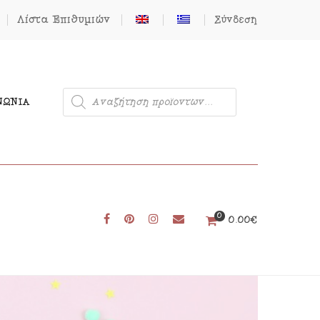
Λίστα Επιθυμιών
Σύνδεση
ΝΩΝΊΑ
0
Μονόκερος
0.00
€
Φιγούρες από Τσόχα
Δωρεάν Πατρόν