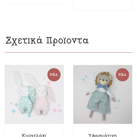
Σχετικά Προϊόντα
ΝΈΑ
ΝΈΑ
Κουνελάκι
Υφασμάτινη