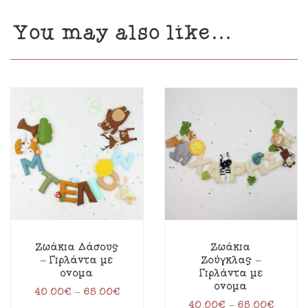
You may also like…
Ζωάκια Δάσους
Ζωάκια
– Γιρλάντα με
Ζούγκλας –
όνομα
Γιρλάντα με
όνομα
40.00
€
–
65.00
€
40.00
€
–
65.00
€