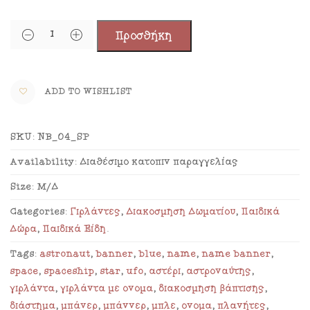
Προσθήκη
ADD TO WISHLIST
SKU:
NB_04_SP
Availability:
Διαθέσιμο κατόπιν παραγγελίας
Size:
Μ/Δ
Categories:
Γιρλάντες
,
Διακόσμηση Δωματίου
,
Παιδικά
Δώρα
,
Παιδικά Είδη
.
Tags:
astronaut
,
banner
,
blue
,
name
,
name banner
,
space
,
spaceship
,
star
,
ufo
,
αστέρι
,
αστροναύτης
,
γιρλάντα
,
γιρλάντα με όνομα
,
διακόσμηση βάπτισης
,
διάστημα
,
μπάνερ
,
μπάννερ
,
μπλε
,
όνομα
,
πλανήτες
,