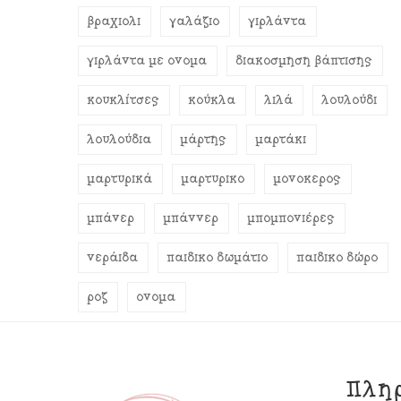
βραχιόλι
γαλάζιο
γιρλάντα
γιρλάντα με όνομα
διακόσμηση βάπτισης
κουκλίτσες
κούκλα
λιλά
λουλούδι
λουλούδια
μάρτης
μαρτάκι
μαρτυρικά
μαρτυρικό
μονόκερος
μπάνερ
μπάννερ
μπομπονιέρες
νεράιδα
παιδικό δωμάτιο
παιδικό δώρο
ροζ
όνομα
Πλη