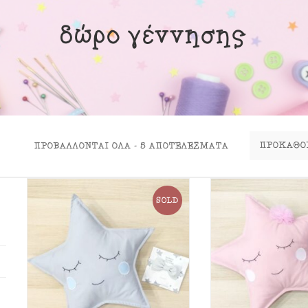
ινα Κουτιά
δώρο γέννησης
ιλάρια
ύκλες
σουάρ
ΠΡΟΒΆΛΛΟΝΤΑΙ ΌΛΑ - 5 ΑΠΟΤΕΛΈΣΜΑΤΑ
SOLD