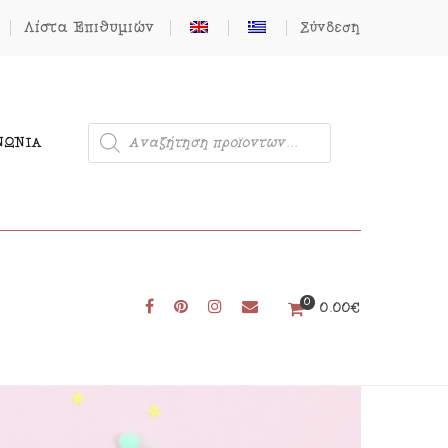
Λίστα Επιθυμιών
Σύνδεση
ΝΩΝΊΑ
0
Μονόκερος
0.00
€
Φιγούρες από Τσόχα
Δωρεάν Πατρόν