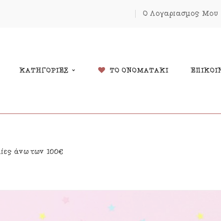
Ο Λογαριασμός Μου
ΚΑΤΗΓΟΡΙΕΣ
ΤΟ ΟΝΟΜΑΤΑΚΙ
ΕΠΙΚΟΙ
δικά Δώρα
Χριστουγέννων
λίες άνω των 100€
λάντες
Πάσχα
κόσμηση Δωματίου
Κοσμήματα
μαστά Μόμπιλε Κούνιας
Εκπτώσεις