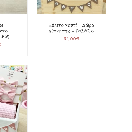
ρι
Ξύλινο κουτί – Δώρο
στό
γέννησης – Γαλάζιο
– Ροζ
64.00
€
€