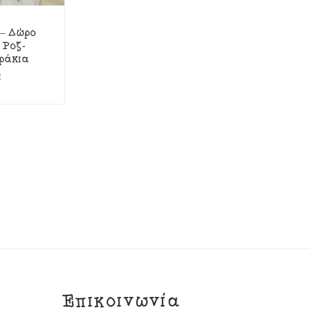
 – Δώρο
 Ροζ-
ράκια
€
Επικοινωνία