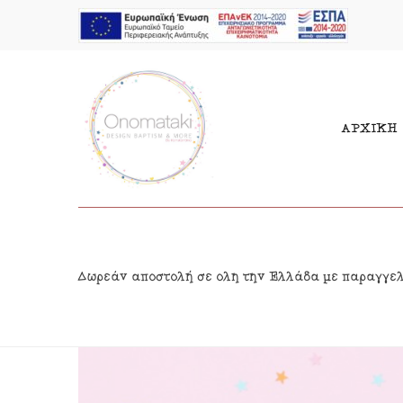
ΑΡΧΙΚΗ
Μπομπονιέρες Αγόρι
Παι
Δωρεάν αποστολή σε όλη την Ελλάδα με παραγγε
Μπομπονιέρες Κορίτσι
Γιρ
Προσκλητήρια Αγόρι
Δια
Προσκλητήρια Κορίτσι
Κρε