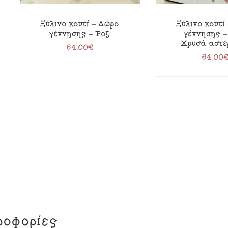
Ξύλινο κουτί – Δώρο
Ξύλινο κουτί
γέννησης – Ροζ
γέννησης –
Χρυσά αστε
64.00
€
64.00
ροφορίες