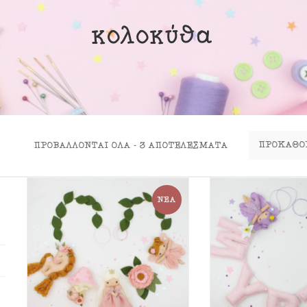
ινα Κουτιά
κολοκύθα
ιλάρια
ύκλες
σουάρ
ΠΡΟΒΆΛΛΟΝΤΑΙ ΌΛΑ - 3 ΑΠΟΤΕΛΈΣΜΑΤΑ
ΝΈΑ