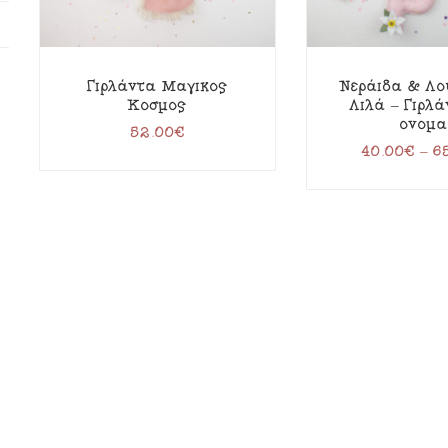
Γιρλάντα Μαγικός
Νεράιδα & Λο
Κόσμος
Λιλά – Γιρλ
όνομα
52.00
€
40.00
€
–
6