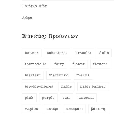
Παιδικά Είδη
Δώρα
Ετικέτες Προϊόντων
banner
bobonieres
bracelet
dolls
fabricdolls
fairy
flower
flowers
martaki
martiriko
martis
mpomponieres
name
name banner
pink
purple
star
unicorn
vaptisi
αστέρι
αστεράκι
βάπτιση