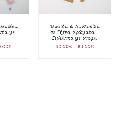
υλούδια
Νεράιδα & Λουλούδια
άντα με
σε Γήινα Χρώματα –
Γιρλάντα με όνομα
5.00
€
40.00
€
–
65.00
€