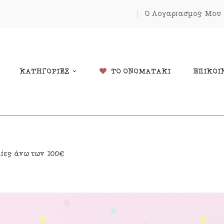
Ο Λογαριασμός Μου
ΚΑΤΗΓΟΡΙΕΣ
ΤΟ ΟΝΟΜΑΤΑΚΙ
ΕΠΙΚΟΙ
δικά Δώρα
Χριστουγέννων
λίες άνω των 100€
λάντες
Πάσχα
κόσμηση Δωματίου
Κοσμήματα
μαστά Μόμπιλε Κούνιας
Εκπτώσεις