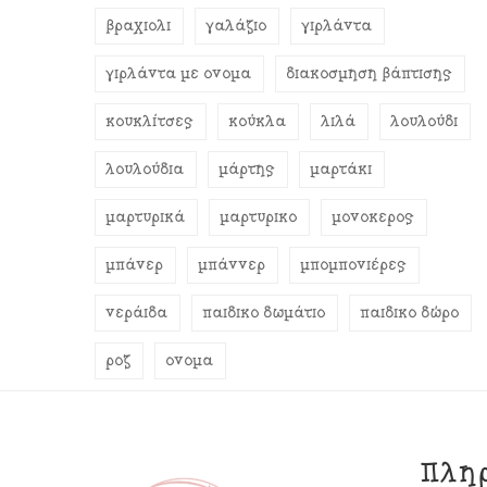
βραχιόλι
γαλάζιο
γιρλάντα
γιρλάντα με όνομα
διακόσμηση βάπτισης
κουκλίτσες
κούκλα
λιλά
λουλούδι
λουλούδια
μάρτης
μαρτάκι
μαρτυρικά
μαρτυρικό
μονόκερος
μπάνερ
μπάννερ
μπομπονιέρες
νεράιδα
παιδικό δωμάτιο
παιδικό δώρο
ροζ
όνομα
Πλη