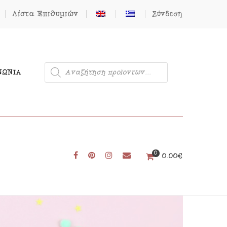
Λίστα Επιθυμιών
Σύνδεση
ΝΩΝΊΑ
0
Μονόκερος
0.00
€
Φιγούρες από Τσόχα
Δωρεάν Πατρόν