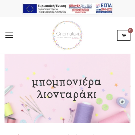
0
μπομπονιέρα
λιονταράκι