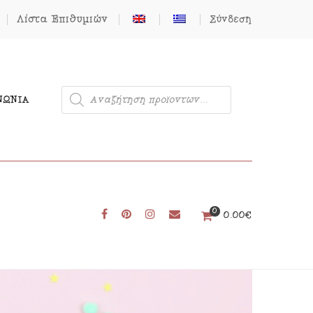
Λίστα Επιθυμιών
Σύνδεση
ΝΩΝΊΑ
0
Μονόκερος
0.00
€
Φιγούρες από Τσόχα
Δωρεάν Πατρόν