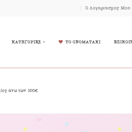
Ο Λογαριασμός Μου
ΚΑΤΗΓΟΡΙΕΣ
ΤΟ ΟΝΟΜΑΤΑΚΙ
ΕΠΙΚΟΙ
δικά Δώρα
Χριστουγέννων
λίες άνω των 100€
λάντες
Πάσχα
κόσμηση Δωματίου
Κοσμήματα
μαστά Μόμπιλε Κούνιας
Εκπτώσεις