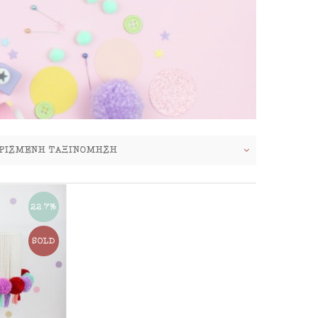
22.7%
SOLD