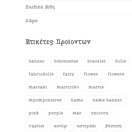
Παιδικά Είδη
Δώρα
Ετικέτες Προϊόντων
banner
bobonieres
bracelet
dolls
fabricdolls
fairy
flower
flowers
martaki
martiriko
martis
mpomponieres
name
name banner
pink
purple
star
unicorn
vaptisi
αστέρι
αστεράκι
βάπτιση