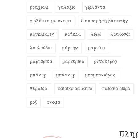
βραχιόλι
γαλάζιο
γιρλάντα
γιρλάντα με όνομα
διακόσμηση βάπτισης
κουκλίτσες
κούκλα
λιλά
λουλούδι
λουλούδια
μάρτης
μαρτάκι
μαρτυρικά
μαρτυρικό
μονόκερος
μπάνερ
μπάννερ
μπομπονιέρες
νεράιδα
παιδικό δωμάτιο
παιδικό δώρο
ροζ
όνομα
Πλη