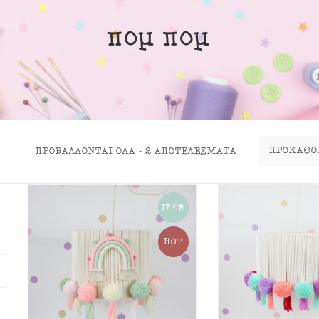
ινα Κουτιά
πομ πομ
ιλάρια
ύκλες
σουάρ
ΠΡΟΒΆΛΛΟΝΤΑΙ ΌΛΑ - 2 ΑΠΟΤΕΛΈΣΜΑΤΑ
17.6%
HOT