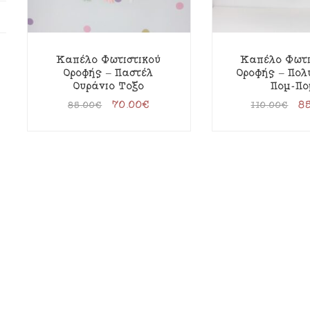
Καπέλο Φωτιστικού
Καπέλο Φωτι
Οροφής – Παστέλ
Οροφής – Πο
Ουράνιο Τόξο
Πομ-Πο
70.00
€
8
85.00
€
110.00
€