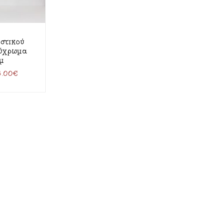
στικού
λύχρωμα
μ
5.00
€