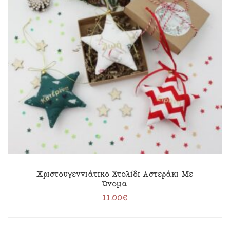
Χριστουγεννιάτικο Στολίδι Αστεράκι Με
Όνομα
11.00
€