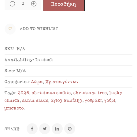
Προσθήκη
ADD TO WISHLIST
SKU:
N/A
Availability:
In stock
Size:
Μ/Δ
Categories:
Δώρα
,
Χριστουγέννων
.
Tags:
2026
,
christmas cookie
,
christmas tree
,
lucky
charm
,
santa claus
,
άγιος Βασίλης
,
γουράκι
,
γούρι
,
μπισκότο
.
SHARE: