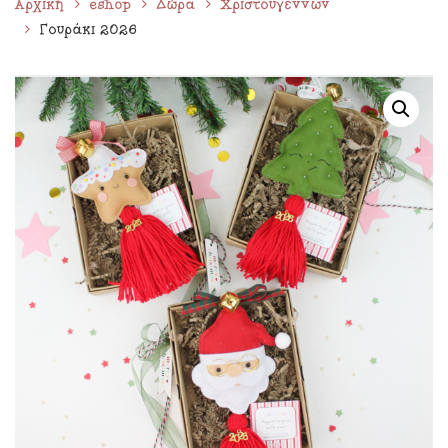
Αρχική
eshop
Δώρα
Χριστουγέννων
Γουράκι 2026