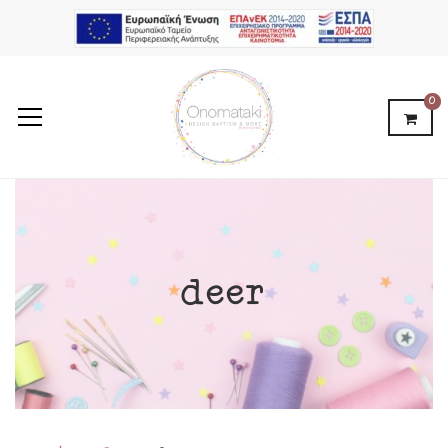
0
deer