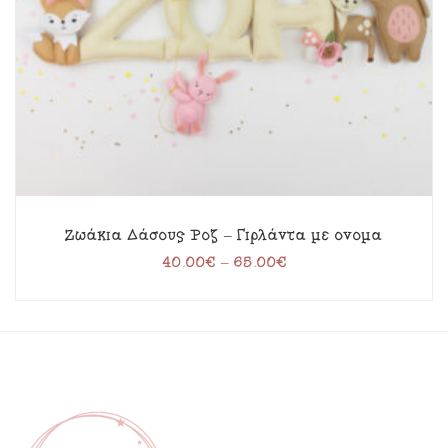
Ζωάκια Δάσους Ροζ – Γιρλάντα με όνομα
40.00
€
–
65.00
€