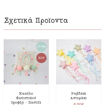
Σχετικά Προϊόντα
17.6%
HOT
Καπέλο
Ραβδάκι
Φωτιστικού
Αστεράκι
Οροφής – Παστέλ
6.50
€