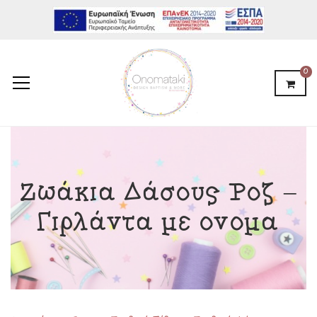
0
Ζωάκια Δάσους Ροζ –
Γιρλάντα με όνομα