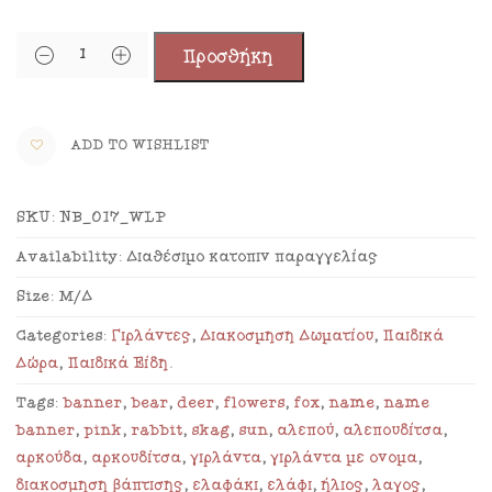
Προσθήκη
ADD TO WISHLIST
SKU:
NB_017_WLP
Availability:
Διαθέσιμο κατόπιν παραγγελίας
Size:
Μ/Δ
Categories:
Γιρλάντες
,
Διακόσμηση Δωματίου
,
Παιδικά
Δώρα
,
Παιδικά Είδη
.
Tags:
banner
,
bear
,
deer
,
flowers
,
fox
,
name
,
name
banner
,
pink
,
rabbit
,
skag
,
sun
,
αλεπού
,
αλεπουδίτσα
,
αρκούδα
,
αρκουδίτσα
,
γιρλάντα
,
γιρλάντα με όνομα
,
διακόσμηση βάπτισης
,
ελαφάκι
,
ελάφι
,
ήλιος
,
λαγός
,