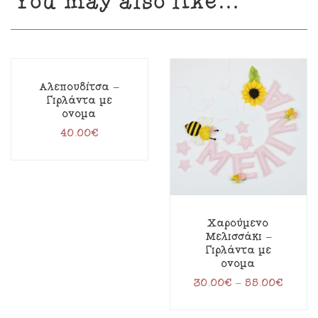
You may also like…
Αλεπουδίτσα –
Γιρλάντα με
όνομα
40.00
€
Χαρούμενο
Μελισσάκι –
Γιρλάντα με
όνομα
30.00
€
–
55.00
€