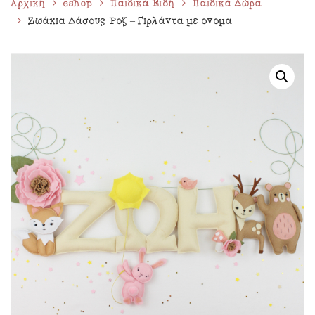
Αρχική
eshop
Παιδικά Είδη
Παιδικά Δώρα
Ζωάκια Δάσους Ροζ – Γιρλάντα με όνομα