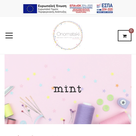
0
mint