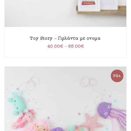
Toy Story – Γιρλάντα με όνομα
40.00
€
–
65.00
€
ΝΈΑ