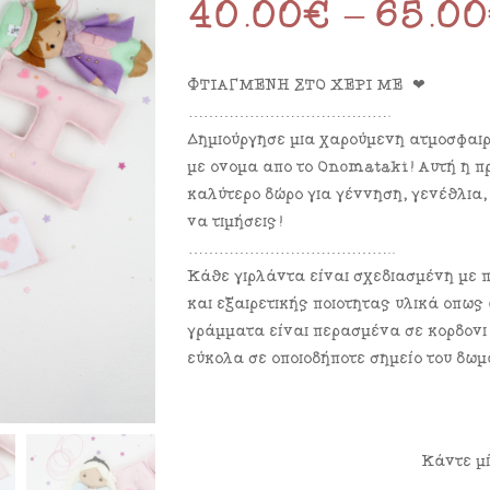
40.00
€
–
65.0
ΦΤΙΑΓΜΕΝΗ ΣΤΟ ΧΕΡΙ ΜΕ ❤
………………………………….
Δημιούργησε μια χαρούμενη ατμόσφαιρα
με όνομα από το Onomataki! Αυτή η πρ
καλύτερο δώρο για γέννηση, γενέθλια,
να τιμήσεις!
…………………………………..
Κάθε γιρλάντα είναι σχεδιασμένη με π
και εξαιρετικής ποιότητας υλικά όπως
γράμματα είναι περασμένα σε κορδόνι
εύκολα σε οποιοδήποτε σημείο του δωμ
Μέγεθος Γραμμάτων