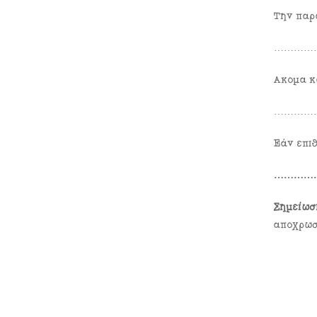
Την παρ
……………
Ακόμα κ
……………
Εάν επι
……………
Σημείωσ
απόχρωσ