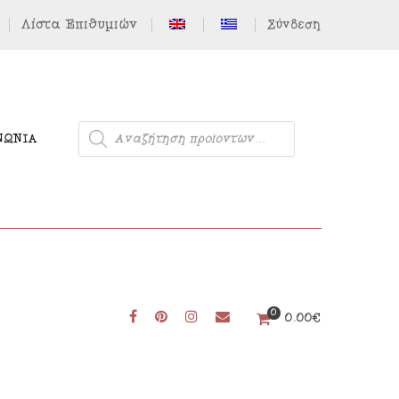
Λίστα Επιθυμιών
Σύνδεση
ΝΩΝΊΑ
Μονόκερος
0
0.00
€
Φιγούρες από Τσόχα
Δωρεάν Πατρόν