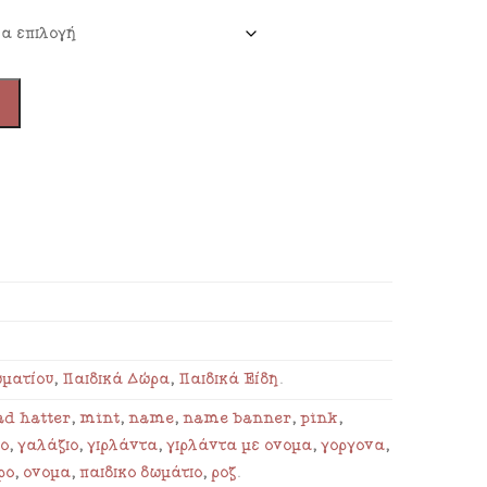
ωματίου
,
Παιδικά Δώρα
,
Παιδικά Είδη
.
d hatter
,
mint
,
name
,
name banner
,
pink
,
κό
,
γαλάζιο
,
γιρλάντα
,
γιρλάντα με όνομα
,
γοργόνα
,
ρό
,
όνομα
,
παιδικό δωμάτιο
,
ροζ
.