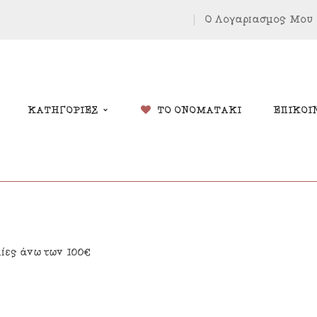
Ο Λογαριασμός Μου
ΚΑΤΗΓΟΡΙΕΣ
ΤΟ ΟΝΟΜΑΤΑΚΙ
ΕΠΙΚΟΙ
δικά Δώρα
Χριστουγέννων
λίες άνω των 100€
λάντες
Πάσχα
κόσμηση Δωματίου
Κοσμήματα