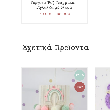
Γοργόνα Ροζ Γράμματα –
Γιρλάντα με όνομα
40.00
€
–
65.00
€
Σχετικά Προϊόντα
17.6%
HOT