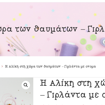
μαστά Μόμπιλε Κούνιας
Εκπτώσεις
ινα Κουτιά
ιλάρια
ώρα των θαυμάτων – Γιρ
ύκλες
σουάρ
Η Αλίκη στη χώρα των θαυμάτων – Γιρλάντα με όνομα
Η Αλίκη στη 
– Γιρλάντα με