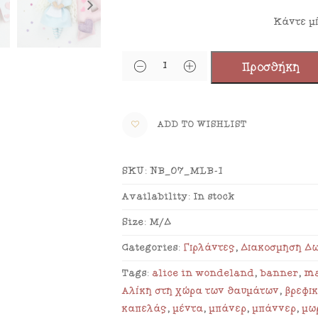
Αριθμός Γραμμάτων
Προσθήκη
ADD TO WISHLIST
SKU:
NB_07_MLB-1
Availability:
In stock
Size:
Μ/Δ
Categories:
Γιρλάντες
,
Διακόσμηση Δ
Tags:
alice in wondeland
,
banner
,
ma
Αλίκη στη χώρα των θαυμάτων
,
βρεφι
καπελάς
,
μέντα
,
μπάνερ
,
μπάννερ
,
μω