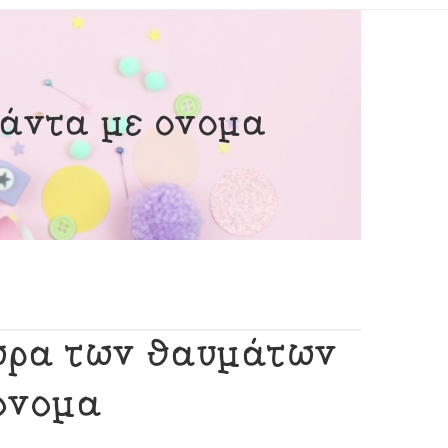
λάντα με όνομα
χώρα των θαυμάτων
 όνομα