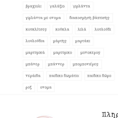
βραχιόλι
γαλάζιο
γιρλάντα
γιρλάντα με όνομα
διακόσμηση βάπτισης
κουκλίτσες
κούκλα
λιλά
λουλούδι
λουλούδια
μάρτης
μαρτάκι
μαρτυρικά
μαρτυρικό
μονόκερος
μπάνερ
μπάννερ
μπομπονιέρες
νεράιδα
παιδικό δωμάτιο
παιδικό δώρο
ροζ
όνομα
Πλη