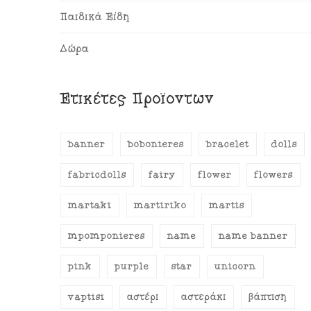
Παιδικά Είδη
Δώρα
Ετικέτες Προϊόντων
banner
bobonieres
bracelet
dolls
fabricdolls
fairy
flower
flowers
martaki
martiriko
martis
mpomponieres
name
name banner
pink
purple
star
unicorn
vaptisi
αστέρι
αστεράκι
βάπτιση