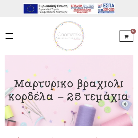
0
Μαρτυρικό βραχιόλι
κορδέλα – 25 τεμάχια