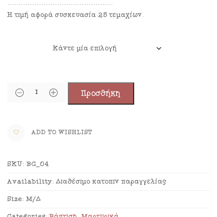
………………………………………..
Η τιμή αφορά συσκευασία 25 τεμαχίων.
ΣΤΑΥΡΟΣ
Προσθήκη
ADD TO WISHLIST
SKU:
BC_04
Availability:
Διαθέσιμο κατόπιν παραγγελίας
Size:
Μ/Δ
Categories:
Βάπτιση
,
Μαρτυρικά
.