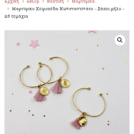
Αρχική
eshop
Βάπτιση
Μαρτυρικά
Μαρτυρικό Χειροπέδα-Κωνσταντινάτο – Σάπιο μήλο –
25 τεμάχια