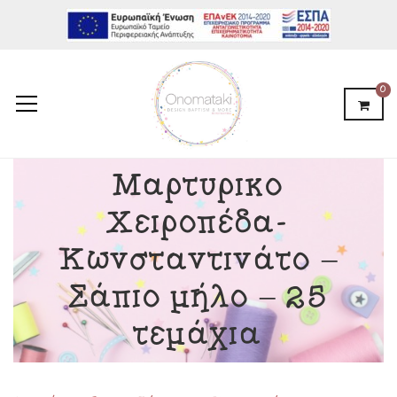
0
Μαρτυρικό
Χειροπέδα-
Κωνσταντινάτο –
Σάπιο μήλο – 25
τεμάχια