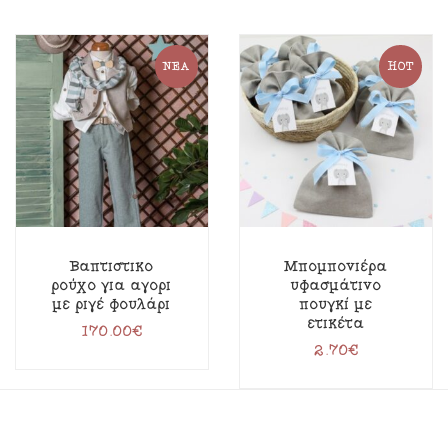
ΝΈΑ
HOT
Βαπτιστικό
Μπομπονιέρα
ρούχο για αγόρι
υφασμάτινο
με ριγέ φουλάρι
πουγκί με
ετικέτα
170.00
€
2.70
€