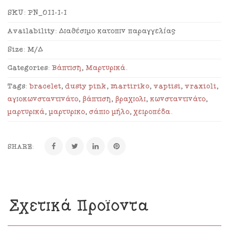
SKU:
PN_011-1-1
Availability:
Διαθέσιμο κατόπιν παραγγελίας
Size:
Μ/Δ
Categories:
Βάπτιση
,
Μαρτυρικά
.
Tags:
bracelet
,
dusty pink
,
martiriko
,
vaptisi
,
vraxioli
,
αγιοκωνσταντινάτο
,
βάπτιση
,
βραχιόλι
,
κωνσταντινάτο
,
μαρτυρικά
,
μαρτυρικό
,
σάπιο μήλο
,
χειροπέδα
.
SHARE:
Σχετικά Προϊόντα