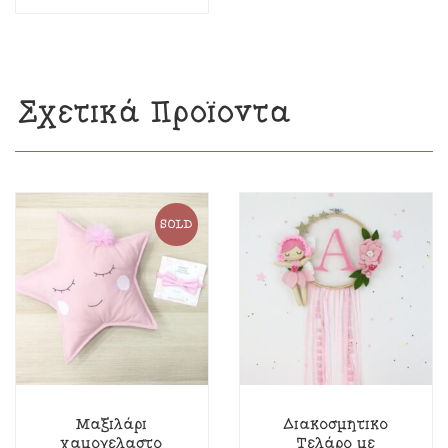
Σχετικά Προϊόντα
SOLD
Μαξιλάρι
Διακοσμητικό
χαμογελαστό
Τελάρο με