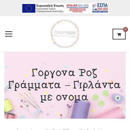
0
Γοργόνα Ροζ
Γράμματα – Γιρλάντα
με όνομα