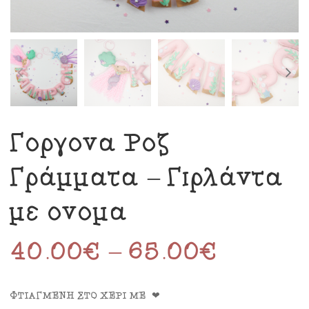
Γοργόνα Ροζ
Γράμματα – Γιρλάντα
με όνομα
40.00
€
–
65.00
€
ΦΤΙΑΓΜΕΝΗ ΣΤΟ ΧΕΡΙ ΜΕ ❤