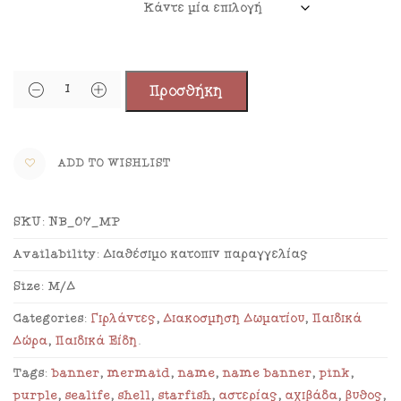
Προσθήκη
ADD TO WISHLIST
SKU:
NB_07_MP
Availability:
Διαθέσιμο κατόπιν παραγγελίας
Size:
Μ/Δ
Categories:
Γιρλάντες
,
Διακόσμηση Δωματίου
,
Παιδικά
Δώρα
,
Παιδικά Είδη
.
Tags:
banner
,
mermaid
,
name
,
name banner
,
pink
,
purple
,
sealife
,
shell
,
starfish
,
αστερίας
,
αχιβάδα
,
βυθός
,