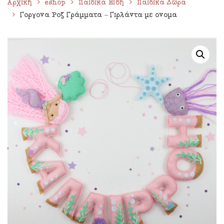
Αρχική
eshop
Παιδικά Είδη
Παιδικά Δώρα
Γοργόνα Ροζ Γράμματα – Γιρλάντα με όνομα