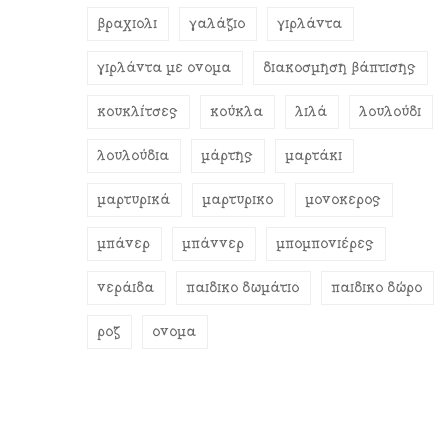
βραχιόλι
γαλάζιο
γιρλάντα
γιρλάντα με όνομα
διακόσμηση βάπτισης
κουκλίτσες
κούκλα
λιλά
λουλούδι
λουλούδια
μάρτης
μαρτάκι
μαρτυρικά
μαρτυρικό
μονόκερος
μπάνερ
μπάννερ
μπομπονιέρες
νεράιδα
παιδικό δωμάτιο
παιδικό δώρο
ροζ
όνομα