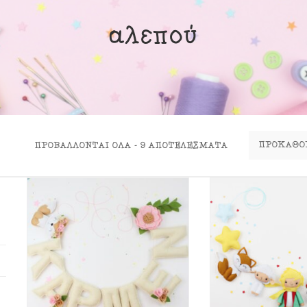
ινα Κουτιά
αλεπού
ιλάρια
ύκλες
σουάρ
ΠΡΟΒΆΛΛΟΝΤΑΙ ΌΛΑ - 9 ΑΠΟΤΕΛΈΣΜΑΤΑ