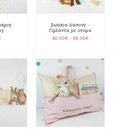
ικρός
Ζωάκια Δάσους –
ας
Γιρλάντα με όνομα
€
40.00
€
–
65.00
€