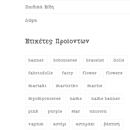
Παιδικά Είδη
Δώρα
Ετικέτες Προϊόντων
banner
bobonieres
bracelet
dolls
fabricdolls
fairy
flower
flowers
martaki
martiriko
martis
mpomponieres
name
name banner
pink
purple
star
unicorn
vaptisi
αστέρι
αστεράκι
βάπτιση