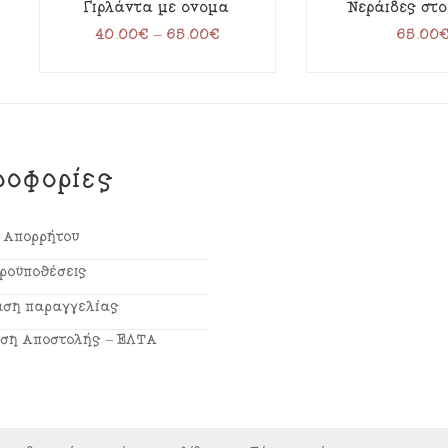
Γιρλάντα με όνομα
Νεράιδες στ
40.00
€
–
65.00
€
65.00
ροφορίες
ή Απορρήτου
Προϋποθέσεις
ση παραγγελίας
ση Αποστολής – ΕΛΤΑ