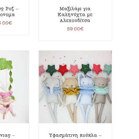
ς Ροζ –
Μαξιλάρι για
 όνομα
Καληνύχτα με
Αλεπουδίτσα
5.00
€
59.00
€
νιας –
Υφασμάτινη κούκλα –