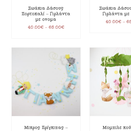
Ζωάκια Δάσους
Ζωάκια Δάσου
Πορτοκαλί – Γιρλάντα
Γιρλάντα με
με όνομα
40.00
€
–
6
40.00
€
–
65.00
€
Μικρός Πρίγκιπας –
Μόμπιλε κού