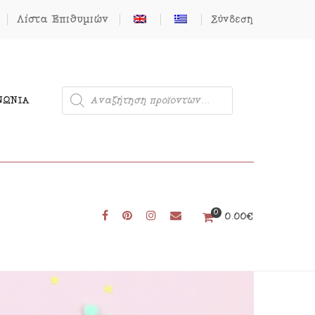
Λίστα Επιθυμιών
Σύνδεση
ΝΩΝΊΑ
0
Μονόκερος
0.00
€
Φιγούρες από Τσόχα
Δωρεάν Πατρόν