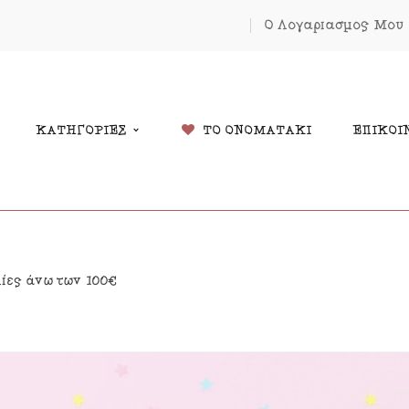
Ο Λογαριασμός Μου
ΚΑΤΗΓΟΡΙΕΣ
ΤΟ ΟΝΟΜΑΤΑΚΙ
ΕΠΙΚΟΙ
δικά Δώρα
Χριστουγέννων
λίες άνω των 100€
λάντες
Πάσχα
κόσμηση Δωματίου
Κοσμήματα
μαστά Μόμπιλε Κούνιας
Εκπτώσεις