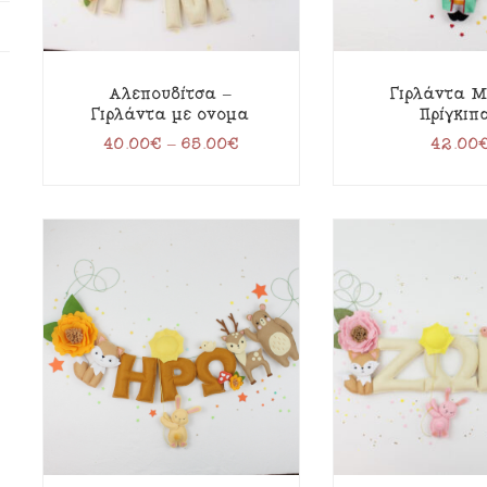
Αλεπουδίτσα –
Γιρλάντα Μ
Γιρλάντα με όνομα
Πρίγκιπ
40.00
€
–
65.00
€
42.00