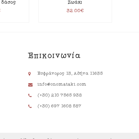
ο δάσος
Ζωάκι
€
32.00
€
Επικοινωνία
Ευφράνορος 13, Αθήνα 11635
info@onomataki.com
(+30) 210 7565 938
(+30) 697 1608 587